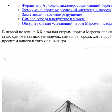
Фердинанд Арноден: инженер, соединивший берег
Жемчужина порта: марсельский «летающий паром»
Закат эпохи и военное разрушение
Символ города в искусстве и памяти
Обсудить статью «Летающий паром Марселя: истори
В первой половине XX века над старым портом Марселя парил
стало одним из самых узнаваемых символов города, хотя подо
проектам одного и того же инженера.