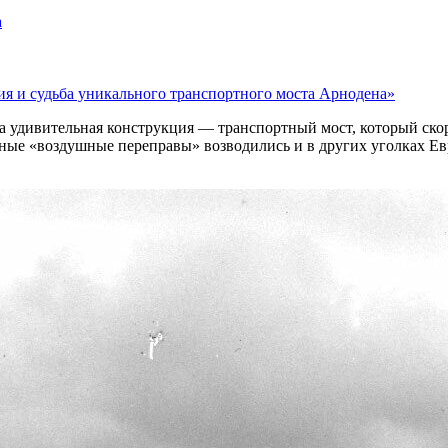
а
я и судьба уникального транспортного моста Арнодена»
а удивительная конструкция — транспортный мост, который ско
бные «воздушные переправы» возводились и в других уголках Е