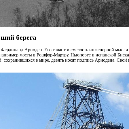
вший берега
ердинанд Арноден. Его талант и смелость инженерной мысли во
 например мосты в Рошфор-Мартру, Ньюпорте и испанской Биск
 сохранившихся в мире, девять носят подпись Арнодена. Свой 