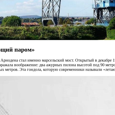
ющий паром»
рнодена стал именно марсельский мост. Открытый в декабре 19
оражала воображение: два ажурных пилона высотой под 90 метро
х метров. Эта гондола, которую современники называли «лета