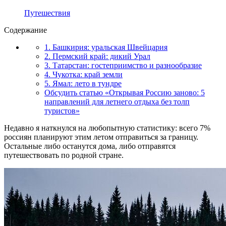
Путешествия
Содержание
1. Башкирия: уральская Швейцария
2. Пермский край: дикий Урал
3. Татарстан: гостеприимство и разнообразие
4. Чукотка: край земли
5. Ямал: лето в тундре
Обсудить статью «Открывая Россию заново: 5
направлений для летнего отдыха без толп
туристов»
Недавно я наткнулся на любопытную статистику: всего 7%
россиян планируют этим летом отправиться за границу.
Остальные либо останутся дома, либо отправятся
путешествовать по родной стране.