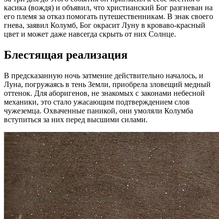
касика (вождя) и объявил, что христианский Бог разгневан на
его племя за отказ помогать путешественникам. В знак своего
гнева, заявил Колумб, Бог окрасит Луну в кроваво-красный
цвет и может даже навсегда скрыть от них Солнце.
Блестящая реализация
В предсказанную ночь затмение действительно началось, и
Луна, погружаясь в тень Земли, приобрела зловещий медный
оттенок. Для аборигенов, не знакомых с законами небесной
механики, это стало ужасающим подтверждением слов
чужеземца. Охваченные паникой, они умоляли Колумба
вступиться за них перед высшими силами.