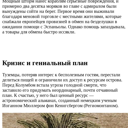
Мощный шторм нанес кораблям серьезные повреждения, и
примерно два десятка моряков во главе с адмиралом были
вынуждены сойти на берег. Первое время они выживали
благодаря меновой торговле с местными жителями, которые
снабжали европейцев провизией в обмен на безделушки в
ожидании помощи с Эспаньолы. Однако помощь запаздывала,
а товары для обмена быстро иссякли.
Кризис и гениальный план
Туземцы, потеряв интерес к бесполезным гостям, перестали
делиться пищей и ограничили их доступ к ресурсам острова.
Перед Колумбом встала угроза голодной смерти, что
заставило его придумать неординарный, почти отчаянный
план. К счастью, у него был ценный ресурс —
астрономический альманах, созданный немецким ученым
Иоганном Мюллером фон Кенигсбергом (Региомонтаном).