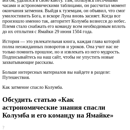
Богом, удалился в свою каюту. Там, пользуясь песочными
часами и астрономическими таблицами, он рассчитал момент
окончания затмения. Выйдя к туземцам, он объявил, что смог
умилостивить Бога, и вскоре Луна вновь засияет. Когда все
произошло именно так, авторитет Колумба вознесся до небес.
Племя стало снабжать его команду всем необходимым вплоть
до их отплытия с Ямайки 29 июня 1504 года.
История — это увлекательная книга, каждая глава которой
полна неожиданных поворотов и уроков. Она учит нас не
только помнить прошлое, но и извлекать из него мудрость.
Подписывайтесь на наш сайт, чтобы не упустить новые
захватывающие рассказы.
Больше интересных материалов вы найдете в разделе:
Путешествия.
Как затмение спасло Колумба.
Обсудить статью «Как
астрономические знания спасли
Колумба и его команду на Ямайке»
?