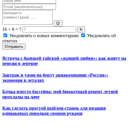
😊
16 + 8 = ?
↻
Уведомлять о новых комментариях
Уведомлять об
ответах
Отправить
Встреча с бывшей тайской «жрицей любви»: как живут на
пенсии в деревне
Завтрак и ужин на борту авиакомпании «Россия»:
экономия в деталях
Бочка вместо бассейна: мой бюджетный рецепт летней
прохлады на даче
Как сделать простой шаблон-станок для вязания
одинаковых поводков своими руками