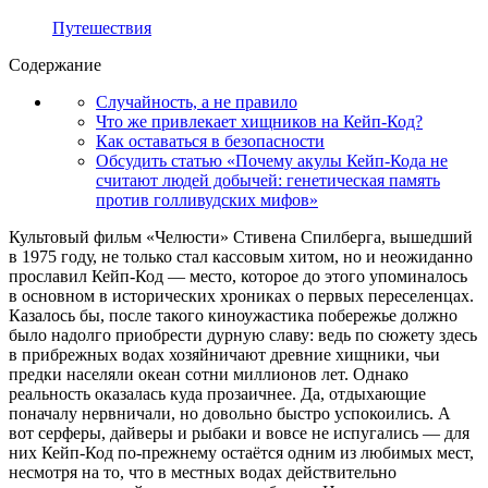
Путешествия
Содержание
Случайность, а не правило
Что же привлекает хищников на Кейп-Код?
Как оставаться в безопасности
Обсудить статью «Почему акулы Кейп-Кода не
считают людей добычей: генетическая память
против голливудских мифов»
Культовый фильм «Челюсти» Стивена Спилберга, вышедший
в 1975 году, не только стал кассовым хитом, но и неожиданно
прославил Кейп-Код — место, которое до этого упоминалось
в основном в исторических хрониках о первых переселенцах.
Казалось бы, после такого киноужастика побережье должно
было надолго приобрести дурную славу: ведь по сюжету здесь
в прибрежных водах хозяйничают древние хищники, чьи
предки населяли океан сотни миллионов лет. Однако
реальность оказалась куда прозаичнее. Да, отдыхающие
поначалу нервничали, но довольно быстро успокоились. А
вот серферы, дайверы и рыбаки и вовсе не испугались — для
них Кейп-Код по-прежнему остаётся одним из любимых мест,
несмотря на то, что в местных водах действительно