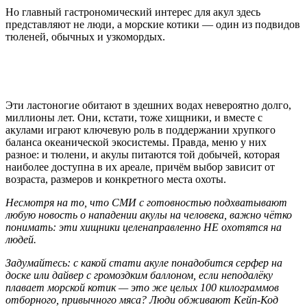
Но главный гастрономический интерес для акул здесь
представляют не люди, а морские котики — один из подвидов
тюленей, обычных и узкомордых.
Эти ластоногие обитают в здешних водах невероятно долго,
миллионы лет. Они, кстати, тоже хищники, и вместе с
акулами играют ключевую роль в поддержании хрупкого
баланса океанической экосистемы. Правда, меню у них
разное: и тюлени, и акулы питаются той добычей, которая
наиболее доступна в их ареале, причём выбор зависит от
возраста, размеров и конкретного места охоты.
Несмотря на то, что СМИ с готовностью подхватывают
любую новость о нападении акулы на человека, важно чётко
понимать: эти хищники целенаправленно НЕ охотятся на
людей.
Задумайтесь: с какой стати акуле понадобится серфер на
доске или дайвер с громоздким баллоном, если неподалёку
плавает морской котик — это же целых 100 килограммов
отборного, привычного мяса? Люди обживают Кейп-Код