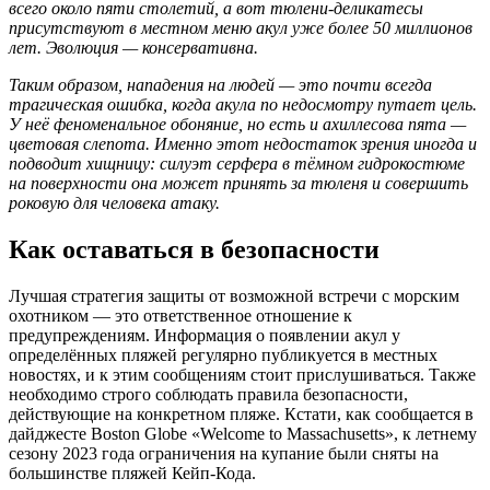
всего около пяти столетий, а вот тюлени-деликатесы
присутствуют в местном меню акул уже более 50 миллионов
лет. Эволюция — консервативна.
Таким образом, нападения на людей — это почти всегда
трагическая ошибка, когда акула по недосмотру путает цель.
У неё феноменальное обоняние, но есть и ахиллесова пята —
цветовая слепота. Именно этот недостаток зрения иногда и
подводит хищницу: силуэт серфера в тёмном гидрокостюме
на поверхности она может принять за тюленя и совершить
роковую для человека атаку.
Как оставаться в безопасности
Лучшая стратегия защиты от возможной встречи с морским
охотником — это ответственное отношение к
предупреждениям. Информация о появлении акул у
определённых пляжей регулярно публикуется в местных
новостях, и к этим сообщениям стоит прислушиваться. Также
необходимо строго соблюдать правила безопасности,
действующие на конкретном пляже. Кстати, как сообщается в
дайджесте Boston Globe «Welcome to Massachusetts», к летнему
сезону 2023 года ограничения на купание были сняты на
большинстве пляжей Кейп-Кода.