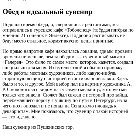
Обед и идеальный сувенир
Подошло время обеда, и, сверившись с рейтингами, мы
отправились в турецкое кафе «Тоболенец» (твёрдая пятёрка по
мнению 215 оценок в Яндексе). Подробно расписывать не
буду: место стильное, кормят вкусно, цены приятные.
Но прямо напротив кафе находилась локация, где мы провели
времени не меньше, чем за обедом, — сувенирный магазин
«Галерея». Это было то самое место, которое, кажется, создали
специально для меня. Из путешествий я обычно привожу
либо работы местных художников, либо какую-нибудь
старинную вещицу с историей из антикварной лавки. Здесь
было и то, и другое. Мой выбор пал на картину художника А.
Р. Смолоногова с видом на ту самую мельницу, которую мы
только что видели. Сюжет был связан с историей про зайца,
перебежавшего дорогу Пушкину по пути в Петербург, из-за
чего поэт опоздал и не попал на Сенатскую площадь к
декабристам. Мне показалось, что сувенир с такой историей
— это идеально.
Наш сувенир из Пушкинских гор.