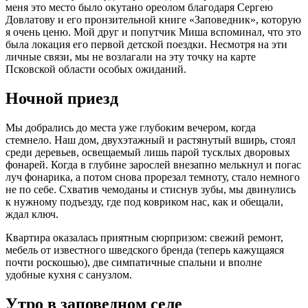
меня это место было окутано ореолом благодаря Сергею
Довлатову и его пронзительной книге «Заповедник», которую
я очень ценю. Мой друг и попутчик Миша вспоминал, что это
была локация его первой детской поездки. Несмотря на эти
личные связи, мы не возлагали на эту точку на карте
Псковской области особых ожиданий.
Ночной приезд
Мы добрались до места уже глубоким вечером, когда
стемнело. Наш дом, двухэтажный и растянутый вширь, стоял
среди деревьев, освещаемый лишь парой тусклых дворовых
фонарей. Когда в глубине зарослей внезапно мелькнул и погас
луч фонарика, а потом снова прорезал темноту, стало немного
не по себе. Схватив чемоданы и стиснув зубы, мы двинулись
к нужному подъезду, где под ковриком нас, как и обещали,
ждал ключ.
Квартира оказалась приятным сюрпризом: свежий ремонт,
мебель от известного шведского бренда (теперь кажущаяся
почти роскошью), две симпатичные спальни и вполне
удобные кухня с санузлом.
Утро в заповедном селе