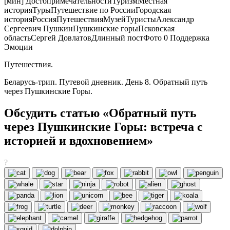
[мин] ДостопримечательностиТуризмМестная
историяТурыПутешествие по РоссииГородская
историяРоссияПутешествияМузейТуристыАлександр
Сергеевич ПушкинПушкинские горыПсковская
областьСергей ДовлатовДлинный постФото 0 Поддержка
Эмоции
Путешествия.
Беларусь-трип. Путевой дневник. День 8. Обратный путь
через Пушкинские Горы.
Обсудить статью «Обратный путь
через Пушкинские Горы: встреча с
историей и вдохновением»
?