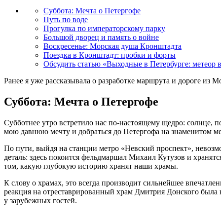
Суббота: Мечта о Петергофе
Путь по воде
Прогулка по императорскому парку
Большой дворец и память о войне
Воскресенье: Морская душа Кронштадта
Поездка в Кронштадт: пробки и форты
Обсудить статью «Выходные в Петербурге: метеор 
Ранее я уже рассказывала о разработке маршрута и дороге из 
Суббота: Мечта о Петергофе
Субботнее утро встретило нас по-настоящему щедро: солнце, по
мою давнюю мечту и добраться до Петергофа на знаменитом м
По пути, выйдя на станции метро «Невский проспект», невозм
деталь: здесь покоится фельдмаршал Михаил Кутузов и хранятся
том, какую глубокую историю хранят наши храмы.
К слову о храмах, это всегда производит сильнейшее впечатлен
реакция на отреставрированный храм Дмитрия Донского была н
у зарубежных гостей.