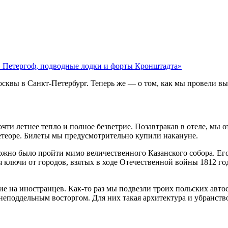
в Петергоф, подводные лодки и форты Кронштадта»
Москвы в Санкт-Петербург. Теперь же — о том, как мы провели в
чти летнее тепло и полное безветрие. Позавтракав в отеле, мы 
етеоре. Билеты мы предусмотрительно купили накануне.
ожно было пройти мимо величественного Казанского собора. Его 
 ключи от городов, взятых в ходе Отечественной войны 1812 год
ие на иностранцев. Как-то раз мы подвезли троих польских авто
еподдельным восторгом. Для них такая архитектура и убранство