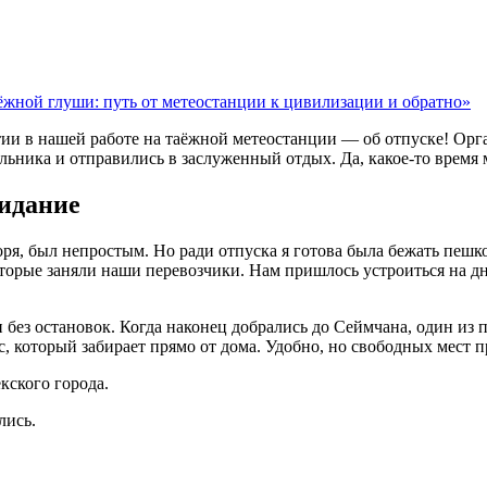
ёжной глуши: путь от метеостанции к цивилизации и обратно»
ии в нашей работе на таёжной метеостанции — об отпуске! Орга
льника и отправились в заслуженный отдых. Да, какое-то время 
жидание
оря, был непростым. Но ради отпуска я готова была бежать пешк
оторые заняли наши перевозчики. Нам пришлось устроиться на дн
без остановок. Когда наконец добрались до Сеймчана, один из 
 который забирает прямо от дома. Удобно, но свободных мест п
кского города.
лись.