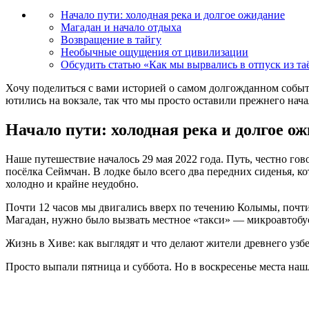
Начало пути: холодная река и долгое ожидание
Магадан и начало отдыха
Возвращение в тайгу
Необычные ощущения от цивилизации
Обсудить статью «Как мы вырвались в отпуск из та
Хочу поделиться с вами историей о самом долгожданном событ
ютились на вокзале, так что мы просто оставили прежнего нача
Начало пути: холодная река и долгое о
Наше путешествие началось 29 мая 2022 года. Путь, честно гов
посёлка Сеймчан. В лодке было всего два передних сиденья, к
холодно и крайне неудобно.
Почти 12 часов мы двигались вверх по течению Колымы, почти 
Магадан, нужно было вызвать местное «такси» — микроавтобус,
Жизнь в Хиве: как выглядят и что делают жители древнего узбе
Просто выпали пятница и суббота. Но в воскресенье места наш