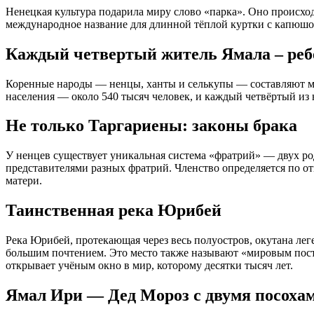
Ненецкая культура подарила миру слово «парка». Оно происход
международное название для длинной тёплой куртки с капюш
Каждый четвертый житель Ямала – реб
Коренные народы — ненцы, ханты и селькупы — составляют мен
населения — около 540 тысяч человек, и каждый четвёртый из
Не только Таргариены: законы брака
У ненцев существует уникальная система «фратрий» — двух ро
представителями разных фратрий. Членство определяется по от
матери.
Таинственная река Юрибей
Река Юрибей, протекающая через весь полуостров, окутана лег
большим почтением. Это место также называют «мировым пост
открывает учёным окно в мир, которому десятки тысяч лет.
Ямал Ири — Дед Мороз с двумя посоха