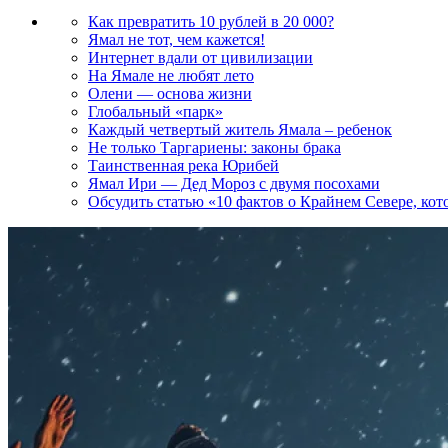
Как превратить 10 рублей в 20 000?
Ямал не тот, чем кажется!
Интернет вдали от цивилизации
На Ямале не любят лето
Олени — основа жизни
Глобальный «парк»
Каждый четвертый житель Ямала – ребенок
Не только Таргариены: законы брака
Таинственная река Юрибей
Ямал Ири — Дед Мороз с двумя посохами
Обсудить статью «10 фактов о Крайнем Севере, кот