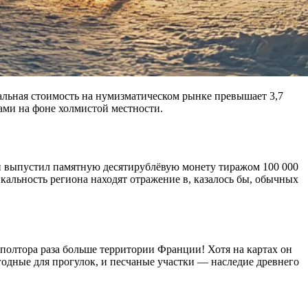
еальная стоимость на нумизматическом рынке превышает 3,7
ами на фоне холмистой местности.
ии выпустил памятную десятирублёвую монету тиражом 100 000
икальность региона находят отражение в, казалось бы, обычных
олтора раза больше территории Франции! Хотя на картах он
игодные для прогулок, и песчаные участки — наследие древнего