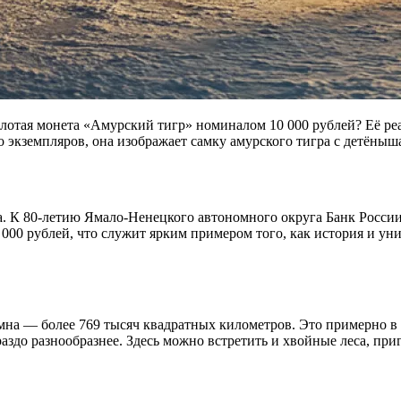
золотая монета «Амурский тигр» номиналом 10 000 рублей? Её р
 экземпляров, она изображает самку амурского тигра с детёныш
ща. К 80-летию Ямало-Ненецкого автономного округа Банк Росс
 000 рублей, что служит ярким примером того, как история и ун
на — более 769 тысяч квадратных километров. Это примерно в п
ораздо разнообразнее. Здесь можно встретить и хвойные леса, пр