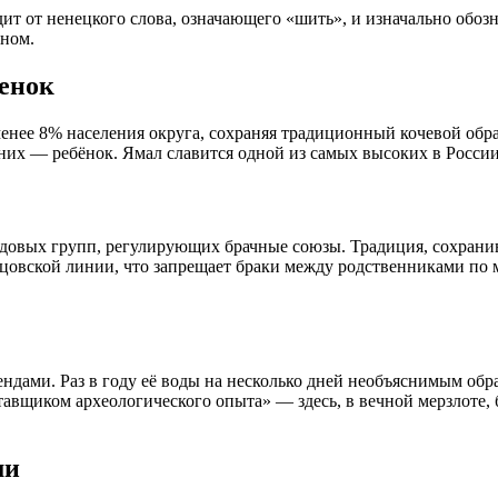
ит от ненецкого слова, означающего «шить», и изначально обоз
оном.
енок
ее 8% населения округа, сохраняя традиционный кочевой образ
 них — ребёнок. Ямал славится одной из самых высоких в России
довых групп, регулирующих брачные союзы. Традиция, сохранив
цовской линии, что запрещает браки между родственниками по м
ендами. Раз в году её воды на несколько дней необъяснимым обр
авщиком археологического опыта» — здесь, в вечной мерзлоте,
ми