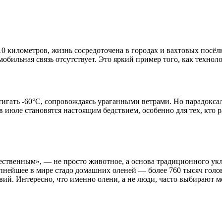
10 километров, жизнь сосредоточена в городах и вахтовых посё
мобильная связь отсутствует. Это яркий пример того, как техно
стигать -60°C, сопровождаясь ураганными ветрами. Но парадокса
юле становятся настоящим бедствием, особенно для тех, кто раб
ественным», — не просто животное, а основа традиционного укл
упнейшее в мире стадо домашних оленей — более 760 тысяч гол
евий. Интересно, что именно олени, а не люди, часто выбирают 