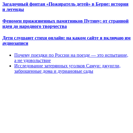
Загадочный фонтан «Пожиратель детей» в Берне: история
и легенды
Феномен прижизненных памятников Путину: от странной
идеи до народного творчества
Дети слушают стихи онлайн: на каком сайте я включаю им
аудиозаписи
Почему поездки по России на поезде — это испытание,
а не удовольствие
Исследование затерянных уголков Самуи: джунгли,
заброшенные дома и дуриановые сады