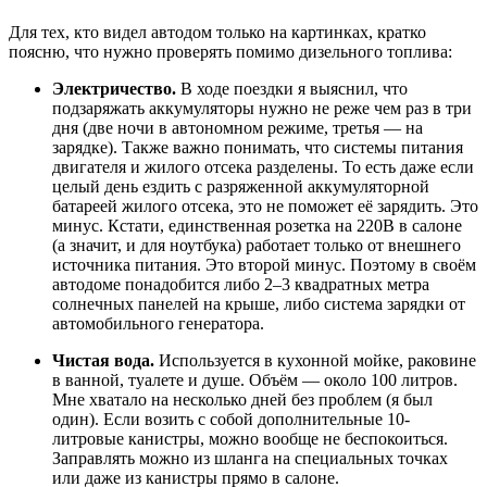
Для тех, кто видел автодом только на картинках, кратко
поясню, что нужно проверять помимо дизельного топлива:
Электричество.
В ходе поездки я выяснил, что
подзаряжать аккумуляторы нужно не реже чем раз в три
дня (две ночи в автономном режиме, третья — на
зарядке). Также важно понимать, что системы питания
двигателя и жилого отсека разделены. То есть даже если
целый день ездить с разряженной аккумуляторной
батареей жилого отсека, это не поможет её зарядить. Это
минус. Кстати, единственная розетка на 220В в салоне
(а значит, и для ноутбука) работает только от внешнего
источника питания. Это второй минус. Поэтому в своём
автодоме понадобится либо 2–3 квадратных метра
солнечных панелей на крыше, либо система зарядки от
автомобильного генератора.
Чистая вода.
Используется в кухонной мойке, раковине
в ванной, туалете и душе. Объём — около 100 литров.
Мне хватало на несколько дней без проблем (я был
один). Если возить с собой дополнительные 10-
литровые канистры, можно вообще не беспокоиться.
Заправлять можно из шланга на специальных точках
или даже из канистры прямо в салоне.