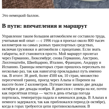
Это немецкий баллон.
В пути: впечатления и маршрут
Управление таким большим автомобилем не составило труда,
учитывая мой опыт — с 1996 года я проехал около 800 тысяч
километров на самых разных транспортных средствах,
включая грузовики и автомобили с прицепами. Если знать
габариты, всё становится просто. Мой маршрут пролегал
через Германию, Люксембург, снова Германию, Австрию,
Лихтенштейн, Швейцарию, Италию, Францию, Андорру и
Испанию. Границы некоторых стран пришлось пересекать по
несколько раз, так как навигатор прокладывал путь именно
так. В итоге: 38 дней, более 4500 км, 10 стран, множество
пересечений границ, проезд через Альпы и Пиренеи на
высоте более 2 километров. Путешествие заняло две декады
октября и две декады ноября. Я двигался с севера на юг, почти
как перелётная птица — часто в день отъезда погода
портилась, температура падала и начинался дождь. В Альпах я
немного задержался, так как приближался период (в октябре),
когда в горах требуются цепи противоскольжения. В