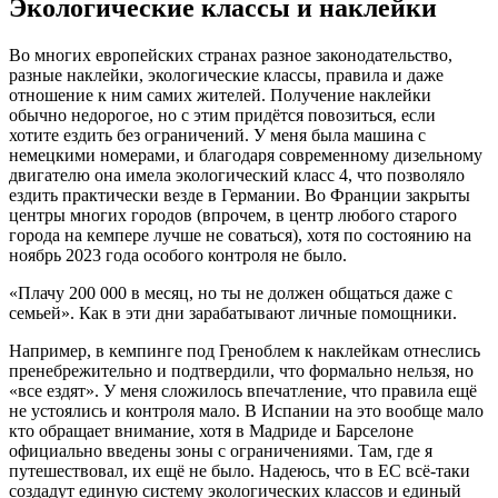
Экологические классы и наклейки
Во многих европейских странах разное законодательство,
разные наклейки, экологические классы, правила и даже
отношение к ним самих жителей. Получение наклейки
обычно недорогое, но с этим придётся повозиться, если
хотите ездить без ограничений. У меня была машина с
немецкими номерами, и благодаря современному дизельному
двигателю она имела экологический класс 4, что позволяло
ездить практически везде в Германии. Во Франции закрыты
центры многих городов (впрочем, в центр любого старого
города на кемпере лучше не соваться), хотя по состоянию на
ноябрь 2023 года особого контроля не было.
«Плачу 200 000 в месяц, но ты не должен общаться даже с
семьей». Как в эти дни зарабатывают личные помощники.
Например, в кемпинге под Греноблем к наклейкам отнеслись
пренебрежительно и подтвердили, что формально нельзя, но
«все ездят». У меня сложилось впечатление, что правила ещё
не устоялись и контроля мало. В Испании на это вообще мало
кто обращает внимание, хотя в Мадриде и Барселоне
официально введены зоны с ограничениями. Там, где я
путешествовал, их ещё не было. Надеюсь, что в ЕС всё-таки
создадут единую систему экологических классов и единый