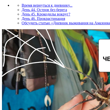
Время вернуться к дневнику...
День 44. Остров без берега
День 45. Крокодилы вокруг?
День 46. Прокрастинация
Обсудить статью «Дневник выживания на Амазонке: