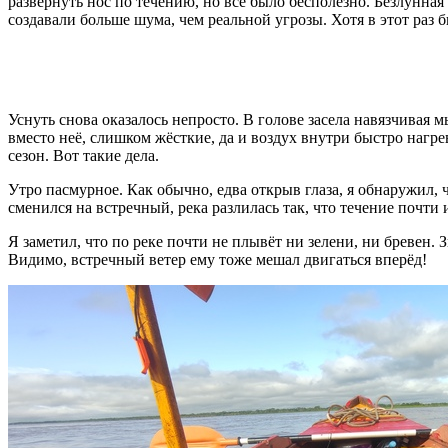
развернуть нос по течению, но всё было бесполезно. Безлунная 
создавали больше шума, чем реальной угрозы. Хотя в этот раз 
Уснуть снова оказалось непросто. В голове засела навязчивая 
вместо неё, слишком жёсткие, да и воздух внутри быстро нагр
сезон. Вот такие дела.
Утро пасмурное. Как обычно, едва открыв глаза, я обнаружил, чт
сменился на встречный, река разлилась так, что течение почти 
Я заметил, что по реке почти не плывёт ни зелени, ни бревен. 
Видимо, встречный ветер ему тоже мешал двигаться вперёд!