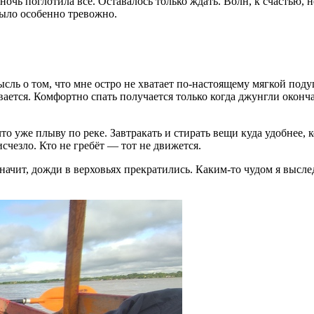
ночь поглотила всё. Оставалось только ждать. Волн, к счастью, н
было особенно тревожно.
мысль о том, что мне остро не хватает по-настоящему мягкой по
евается. Комфортно спать получается только когда джунгли окон
о уже плыву по реке. Завтракать и стирать вещи куда удобнее, ко
исчезло. Кто не гребёт — тот не движется.
Значит, дожди в верховьях прекратились. Каким-то чудом я высле