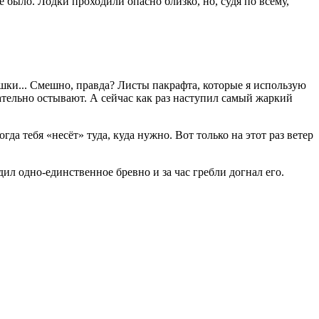
е было. Лодки проходили опасно близко, но, судя по всему,
душки... Смешно, правда? Листы пакрафта, которые я использую
чательно остывают. А сейчас как раз наступил самый жаркий
гда тебя «несёт» туда, куда нужно. Вот только на этот раз ветер
дил одно-единственное бревно и за час гребли догнал его.