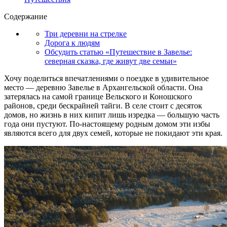
Содержание
Три деревни на стрелке
Дорога к людям
Обсудить статью «Путешествие в Завелье:
северная сказка, где живут две семьи»
Хочу поделиться впечатлениями о поездке в удивительное
место — деревню Завелье в Архангельской области. Она
затерялась на самой границе Вельского и Коношского
районов, среди бескрайней тайги. В селе стоит с десяток
домов, но жизнь в них кипит лишь изредка — большую часть
года они пустуют. По-настоящему родным домом эти избы
являются всего для двух семей, которые не покидают эти края.