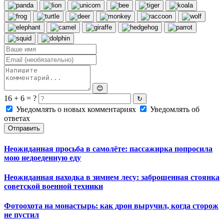
😊
16 + 6 = ?
↻
Уведомлять о новых комментариях
Уведомлять об
ответах
Отправить
Неожиданная просьба в самолёте: пассажирка попросила
мою недоеденную еду
Неожиданная находка в зимнем лесу: заброшенная стоянка
советской военной техники
Фотоохота на монастырь: как дрон выручил, когда сторож
не пустил