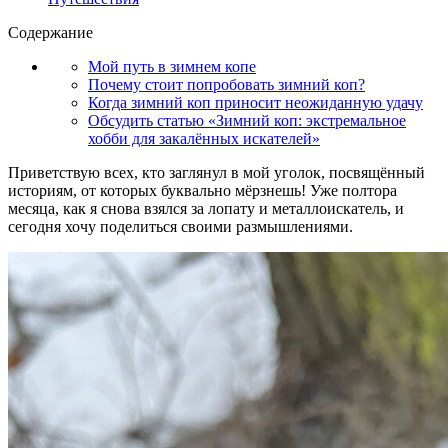
Содержание
Мой путь в зимнем копе
Почему стоит попробовать зимний коп?
Когда зимний коп приносит неожиданную удачу
Обсудить статью «Зимний коп: экстремальное
хобби для закалённых искателей»
Приветствую всех, кто заглянул в мой уголок, посвящённый
историям, от которых буквально мёрзнешь! Уже полтора
месяца, как я снова взялся за лопату и металлоискатель, и
сегодня хочу поделиться своими размышлениями.