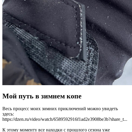
Мой путь в зимнем копе
Весь процесс моих зимних приключений можно увидеть
здесь:
https://dzen.ru/video/watch/6589592916f1ad2e3908be3b?share_t...
К этому моменту все находки с прошлого сезона уже