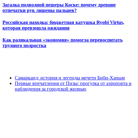
Загадка подводной пещеры Коске: почему древние
отпечатки рук лишены пальцев?
Российская находка: бюджетная катушка Ryobi Virtus,
которая превзошла ожидания
Как радикальная «экономия» помогла перевоспитать
трудного подростка
Самарканд: история и легенды мечети Биби-Ханым
Первые впечатления от Пизы: прогулка от аэропорта и
наблюдения за городской жизнью