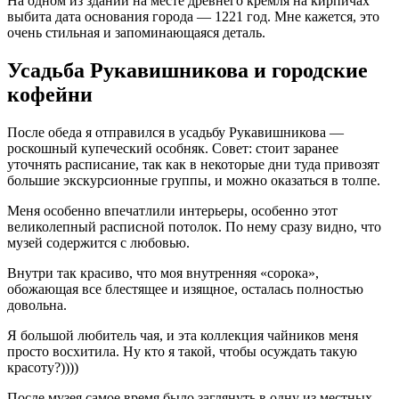
На одном из зданий на месте древнего кремля на кирпичах
выбита дата основания города — 1221 год. Мне кажется, это
очень стильная и запоминающаяся деталь.
Усадьба Рукавишникова и городские
кофейни
После обеда я отправился в усадьбу Рукавишникова —
роскошный купеческий особняк. Совет: стоит заранее
уточнять расписание, так как в некоторые дни туда привозят
большие экскурсионные группы, и можно оказаться в толпе.
Меня особенно впечатлили интерьеры, особенно этот
великолепный расписной потолок. По нему сразу видно, что
музей содержится с любовью.
Внутри так красиво, что моя внутренняя «сорока»,
обожающая все блестящее и изящное, осталась полностью
довольна.
Я большой любитель чая, и эта коллекция чайников меня
просто восхитила. Ну кто я такой, чтобы осуждать такую
красоту?))))
После музея самое время было заглянуть в одну из местных