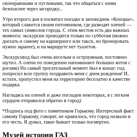
своенравными и пугливыми, так что общаться с ними
безопаснее через загородку...
Утро второго дня я посвятил поездке в заповедник «Копорье»,
который славится своим питомником, где разводят оленей —
тех самых символов города. С этим местом есть два важных
момента: экскурсии проводятся только по субботам (можно
доехать и самому на каршеринге или такси, но бронировать
нужно заранее), и на маршруте нет туалетов.
Экскурсовод был очень веселым и остроумным, постоянно
шутил. А олени по поведению напоминают больших котов с
рогами) Но самый трогательный момент был в конце: гид
попросил всю группу поздравить меня с днем рождения! И,
кстати, пропустил меня на территорию бесплатно в качестве
подарка.
Нагладясь на оленей и даже погладив некоторых, я с легким
сердцем отправился обратно в город)
*Подпись под фото с памятником Горькому. Интересный факт:
самому Горькому, говорят, не нравилось, что город назвали в
его честь. Я думал, такое бывает только посмертно.
Музей истории ГАЗ