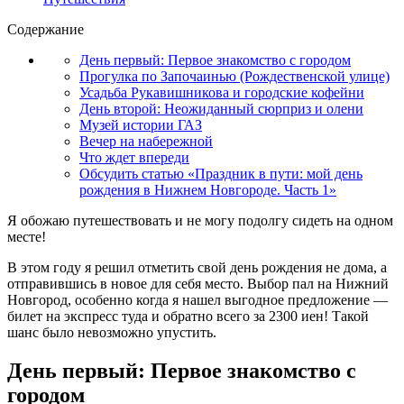
Содержание
День первый: Первое знакомство с городом
Прогулка по Започаинью (Рождественской улице)
Усадьба Рукавишникова и городские кофейни
День второй: Неожиданный сюрприз и олени
Музей истории ГАЗ
Вечер на набережной
Что ждет впереди
Обсудить статью «Праздник в пути: мой день
рождения в Нижнем Новгороде. Часть 1»
Я обожаю путешествовать и не могу подолгу сидеть на одном
месте!
В этом году я решил отметить свой день рождения не дома, а
отправившись в новое для себя место. Выбор пал на Нижний
Новгород, особенно когда я нашел выгодное предложение —
билет на экспресс туда и обратно всего за 2300 иен! Такой
шанс было невозможно упустить.
День первый: Первое знакомство с
городом