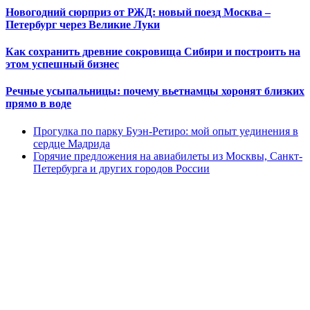
Новогодний сюрприз от РЖД: новый поезд Москва –
Петербург через Великие Луки
Как сохранить древние сокровища Сибири и построить на
этом успешный бизнес
Речные усыпальницы: почему вьетнамцы хоронят близких
прямо в воде
Прогулка по парку Буэн-Ретиро: мой опыт уединения в
сердце Мадрида
Горячие предложения на авиабилеты из Москвы, Санкт-
Петербурга и других городов России