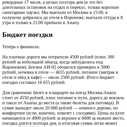
рекордные 17 часов, а целых полтора дня (и это без
длительных остановок на отдых и перекус, только короткие
санитарные паузы). Мы выехали из Москвы в 15:00, к
полуночи добрались до отеля в Воронеже, выехали оттуда в 8
утра и только к 21:00 прибыли в Анапу.
Бюджет поездки
Теперь о финансах.
На платные дороги мы потратили 4500 рублей (плюс 300
рублей за небольшой объезд, когда заблудились под
Воронежем). Бензин АИ-92 обошелся примерно в 5000
рублей, ночевка в отеле — 4655 рублей, питание (завтрак в
отеле и обед в кафе) — около 2500 рублей. Итого бюджет
поездки составил 16 655 рублей.
Для сравнения: билет в плацкарте на поезд Москва-Анапа
стоит от 4550 рублей, плюс питание в пути, дорога до вокзала
и такси от Анапы до места (а также билеты для питомца). В
сумме выходит около 20 000 рублей — немного дороже, но
комфортнее (если, конечно, повезет с соседями). Цены на купе
начинаются от 4900 рублей за верхнее и 6000 за нижнее место,
поездка длится полтора дня, и итоговая сумма легко может