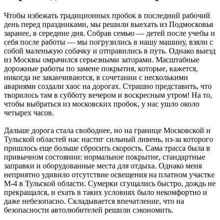
Чтобы избежать традиционных пробок в последний рабочий
день перед праздниками, мы решили выехать из Подмосковья
заранее, в середине дня. Собрав семью — детей после учебы и
себя после работы — мы погрузились в нашу машину, взяли с
собой маленькую собачку и отправились в путь. Однако выезд
из Москвы омрачился серьезными заторами. Масштабные
дорожные работы по замене покрытия, которые, кажется,
никогда не заканчиваются, в сочетании с несколькими
авариями создали хаос на дорогах. Страшно представить, что
творилось там в субботу вечером и воскресным утром! На то,
чтобы выбраться из московских пробок, у нас ушло около
четырех часов.
Дальше дорога стала свободнее, но на границе Московской и
Тульской областей нас настиг сильный ливень, из-за которого
пришлось еще больше сбросить скорость. Сама трасса была в
привычном состоянии: нормальное покрытие, стандартные
заправки и оборудованные места для отдыха. Однако меня
неприятно удивило отсутствие освещения на платном участке
М-4 в Тульской области. Сумерки сгущались быстро, дождь не
прекращался, и ехать в таких условиях было некомфортно и
даже небезопасно. Складывается впечатление, что на
безопасности автолюбителей решили сэкономить.