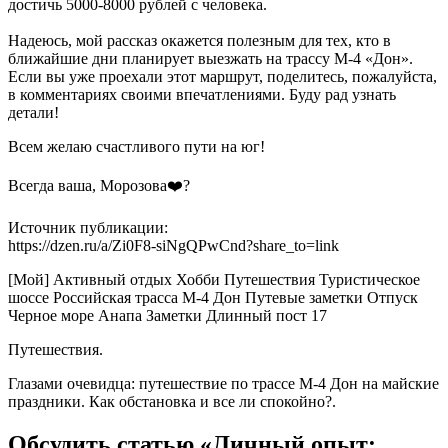
достичь 5000-8000 рублей с человека.
Надеюсь, мой рассказ окажется полезным для тех, кто в
ближайшие дни планирует выезжать на трассу М-4 «Дон».
Если вы уже проехали этот маршрут, поделитесь, пожалуйста,
в комментариях своими впечатлениями. Буду рад узнать
детали!
Всем желаю счастливого пути на юг!
Всегда ваша, Морозова❤️‍?
Источник публикации:
https://dzen.ru/a/Zi0F8-siNgQPwCnd?share_to=link
[Мой] Активный отдых Хобби Путешествия Туристическое
шоссе Российская трасса М-4 Дон Путевые заметки Отпуск
Черное море Анапа Заметки Длинный пост 17
Путешествия.
Глазами очевидца: путешествие по трассе М-4 Дон на майские
праздники. Как обстановка и все ли спокойно?.
Обсудить статью «Личный опыт: