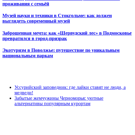
проживания с семьёй
Музей науки и техники в Стокгольме: как должен
выглядеть современный музей
Заброшенная мечта: как «Шервудский лес» в Подмосковье
превратился в город-призрак
Экотуризм в Поволжье: путешествие по уникальным
национальным паркам
Уссурийский заповедник: где лайки ставят не люди, а
медведи!
Забытые жемчужины Черноморья: уютные
альтернативы популярным курортам