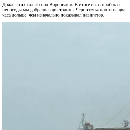
Дождь стих только под Воронежем. В итоге из-за пробок и
непогоды мы добрались до столицы Черноземья почти на два
часа дольше, чем изначально показывал навигатор.