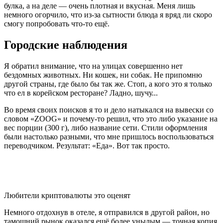
булка, а на деле — очень плотная и вкусная. Меня лишь
немного огорчило, что из-за сытности блюда я вряд ли скоро
смогу попробовать что-то ещё.
Городские наблюдения
Я обратил внимание, что на улицах совершенно нет
бездомных животных. Ни кошек, ни собак. Не припомню
другой страны, где было бы так же. Стоп, а кого это я только
что ел в корейском ресторане? Ладно, шучу...
Во время своих поисков я то и дело натыкался на вывески со
словом «ZOOG» и почему-то решил, что это либо указание на
вес порции (300 г), либо название сети. Стили оформления
были настолько разными, что мне пришлось воспользоваться
переводчиком. Результат: «Еда». Вот так просто.
Любители криптовалюты это оценят
Немного отдохнув в отеле, я отправился в другой район, но
тамошний рынок оказался ещё более унылым — точная копия