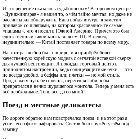
И это решение оказалось судьбоносным! В торговом центре
«Дунджингарав» я нашёл то, о чём тайно мечтал, но даже не
рассчитывал обнаружить. Едва войдя внутрь, я заметил
прилавок со шляпами, на котором красовались те самые
«панамы», что я носил в Южной Америке. Причём это был
единственный такой киоск во всём ТЦ. В целом,
неудивительно — Китай поставляет товары по всему миру.
На этот раз выбор был пошире, и я приобрёл более
качественную корейскую модель с сетчатой вставкой сверху
для лучшей вентиляции. Я покидал торговый центр в
приподнятом настроении, ведь солнцезащитные очки — это
не всегда удобно, а баффы или платки — не мой стиль.
Продолжи я путь без шляпы, пересекая Гоби, я бы
превратился в вечно щурящегося монгола. Теперь у меня есть
всё необходимое. Тень всегда со мной!
Поезд и местные деликатесы
По дороге обратно нам повстречался поезд, и на этот раз я
успел его сфотографировать. Состав был гружён углём под
завязку.