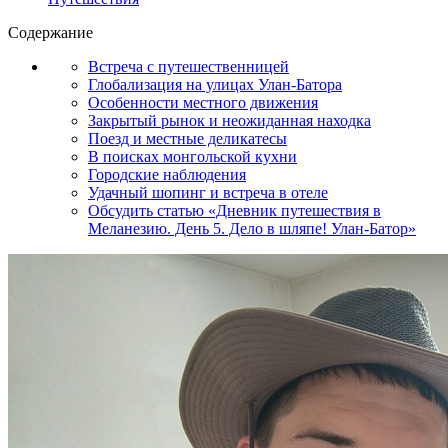
Содержание
Встреча с путешественницей
Глобализация на улицах Улан-Батора
Особенности местного движения
Закрытый рынок и неожиданная находка
Поезд и местные деликатесы
В поисках монгольской кухни
Городские наблюдения
Удачный шопинг и встреча в отеле
Обсудить статью «Дневник путешествия в
Меланезию. День 5. Дело в шляпе! Улан-Батор»