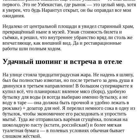
первого. Это не Узбекистан, где рынок — это целый мир, хотя
я уверен, что будь Нарантул открыт, он бы оправдал все мои
ожидания.
Недалеко от центральной площади я увидел старинный храм,
превращённый ныне в музей. Узнав стоимость билета и
съёмки, я решил, что внутреннее убранство вряд ли столь же
впечатляюще, как внешний вид. Да и реставрационные
работы шли полным ходом.
Удачный шопинг и встреча в отеле
На улице стояла тридцатиградусная жара. Не надень я шляпу,
был бы полностью измотан, но после третьего за день душа я
двинулся в третьем направлении! В большом супермаркете я
купил всё, что планировал: вяленое мясо (борц), удобную
бутылку для воды (я всегда выбираю именно бутылку, а не
воду в таре — она должна быть прочной и удобно лежать в
рюкзаке) + дозатор для неё. Я перелил немного сока в одну из
бутылок, чтобы экономичнее его расходовать и упростить
мытьё. Туда же отправилась варёная сгущёнка, похожая на
шоколадную пасту (кстати, российская!) и более мягкая
туалетная бумага — в полевых условиях обычная бывает
слишком жёсткой.