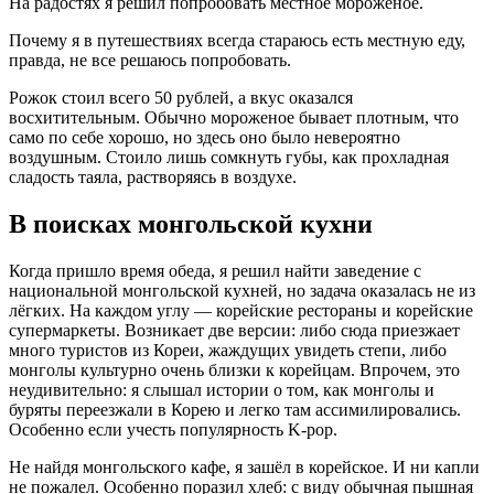
На радостях я решил попробовать местное мороженое.
Почему я в путешествиях всегда стараюсь есть местную еду,
правда, не все решаюсь попробовать.
Рожок стоил всего 50 рублей, а вкус оказался
восхитительным. Обычно мороженое бывает плотным, что
само по себе хорошо, но здесь оно было невероятно
воздушным. Стоило лишь сомкнуть губы, как прохладная
сладость таяла, растворяясь в воздухе.
В поисках монгольской кухни
Когда пришло время обеда, я решил найти заведение с
национальной монгольской кухней, но задача оказалась не из
лёгких. На каждом углу — корейские рестораны и корейские
супермаркеты. Возникает две версии: либо сюда приезжает
много туристов из Кореи, жаждущих увидеть степи, либо
монголы культурно очень близки к корейцам. Впрочем, это
неудивительно: я слышал истории о том, как монголы и
буряты переезжали в Корею и легко там ассимилировались.
Особенно если учесть популярность K-pop.
Не найдя монгольского кафе, я зашёл в корейское. И ни капли
не пожалел. Особенно поразил хлеб: с виду обычная пышная