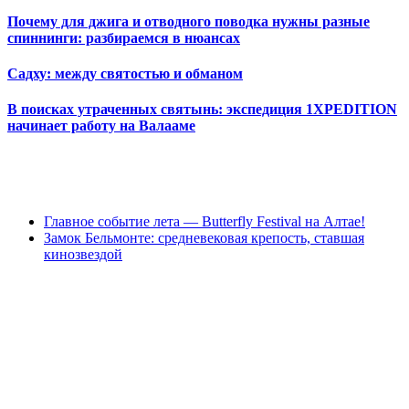
Почему для джига и отводного поводка нужны разные
спиннинги: разбираемся в нюансах
Садху: между святостью и обманом
В поисках утраченных святынь: экспедиция 1XPEDITION
начинает работу на Валааме
Главное событие лета — Butterfly Festival на Алтае!
Замок Бельмонте: средневековая крепость, ставшая
кинозвездой