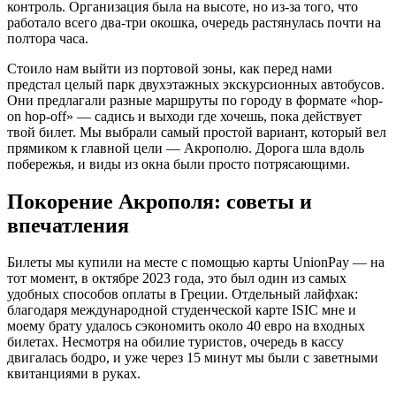
контроль. Организация была на высоте, но из-за того, что
работало всего два-три окошка, очередь растянулась почти на
полтора часа.
Стоило нам выйти из портовой зоны, как перед нами
предстал целый парк двухэтажных экскурсионных автобусов.
Они предлагали разные маршруты по городу в формате «hop-
on hop-off» — садись и выходи где хочешь, пока действует
твой билет. Мы выбрали самый простой вариант, который вел
прямиком к главной цели — Акрополю. Дорога шла вдоль
побережья, и виды из окна были просто потрясающими.
Покорение Акрополя: советы и
впечатления
Билеты мы купили на месте с помощью карты UnionPay — на
тот момент, в октябре 2023 года, это был один из самых
удобных способов оплаты в Греции. Отдельный лайфхак:
благодаря международной студенческой карте ISIC мне и
моему брату удалось сэкономить около 40 евро на входных
билетах. Несмотря на обилие туристов, очередь в кассу
двигалась бодро, и уже через 15 минут мы были с заветными
квитанциями в руках.