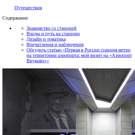
Путешествия
Содержание
Знакомство со станцией
Входы и путь на станцию
Дизайн и тематика
Впечатления и наблюдения
Обсудить статью «Первая в России станция метро
на территории аэропорта: мой визит на «Аэропорт
Внуково»»