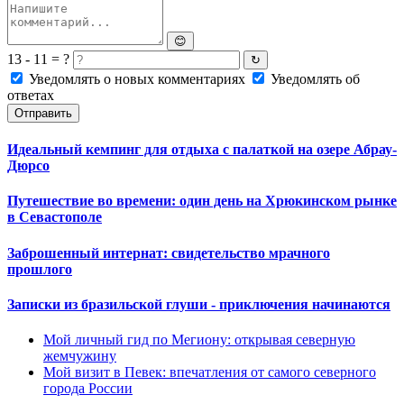
😊
13 - 11 = ?
↻
Уведомлять о новых комментариях
Уведомлять об
ответах
Отправить
Идеальный кемпинг для отдыха с палаткой на озере Абрау-
Дюрсо
Путешествие во времени: один день на Хрюкинском рынке
в Севастополе
Заброшенный интернат: свидетельство мрачного
прошлого
Записки из бразильской глуши - приключения начинаются
Мой личный гид по Мегиону: открывая северную
жемчужину
Мой визит в Певек: впечатления от самого северного
города России