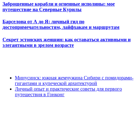
Заброшенные корабли и огненные исполины: мое
путешествие на Северные Курилы
Барселона от А до Я: личный гид по
достопримечательностям, лайфхакам и маршрутам
Секрет эстонских женщин: как оставаться активными и
элегантными в зрелом возрасте
Минусинск: южная жемчужина Сибири с помидорами-
гигантами и купеческой архитектурой
Личный опыт и практические советы для первого
путешествия в Гонконг