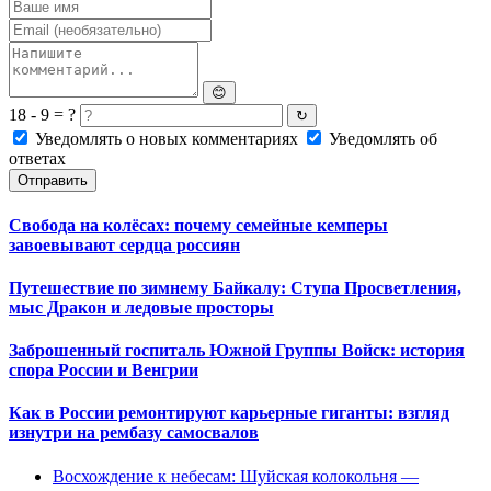
😊
18 - 9 = ?
↻
Уведомлять о новых комментариях
Уведомлять об
ответах
Отправить
Свобода на колёсах: почему семейные кемперы
завоевывают сердца россиян
Путешествие по зимнему Байкалу: Ступа Просветления,
мыс Дракон и ледовые просторы
Заброшенный госпиталь Южной Группы Войск: история
спора России и Венгрии
Как в России ремонтируют карьерные гиганты: взгляд
изнутри на рембазу самосвалов
Восхождение к небесам: Шуйская колокольня —