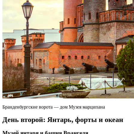
Бранденбургские ворота — дом Музея марципана
День второй: Янтарь, форты и океан
Музей янтаря и башня Врангеля