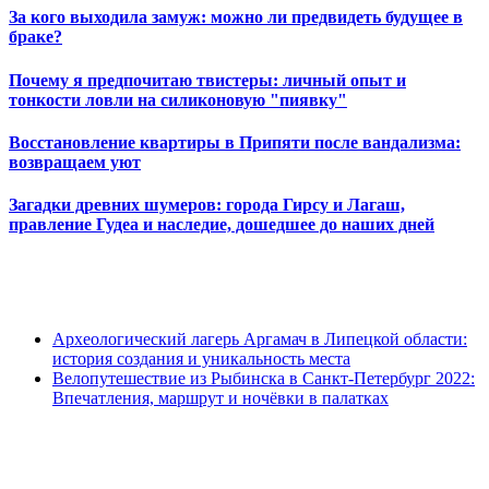
За кого выходила замуж: можно ли предвидеть будущее в
браке?
Почему я предпочитаю твистеры: личный опыт и
тонкости ловли на силиконовую "пиявку"
Восстановление квартиры в Припяти после вандализма:
возвращаем уют
Загадки древних шумеров: города Гирсу и Лагаш,
правление Гудеа и наследие, дошедшее до наших дней
Археологический лагерь Аргамач в Липецкой области:
история создания и уникальность места
Велопутешествие из Рыбинска в Санкт-Петербург 2022:
Впечатления, маршрут и ночёвки в палатках