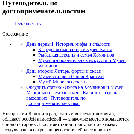
Путеводитель по
достопримечательностям
Путешествия
Содержание
День первый: История, мифы и сладости
Кафедральный собор и музей Канта
Рыбацкая деревня и семья Хомлинов
Музей изобразительных искусств и Музей
марципана
День второй: Янтарь, форты и океан
Музей янтаря и башня Врангеля
Музей Мирового океана
Обсудить статью «Охота на Хомлинов и Музей
Марципана: чем заняться в Калининграде на
выходных | Путеводитель по
достопримечательностям»
Ноябрьский Калининград, пусть и встречает дождями,
обладает особой атмосферой — знакомые места открываются
с новой стороны. После активной прогулки по свежему
воздуху чашка согревающего глинтвейна становится