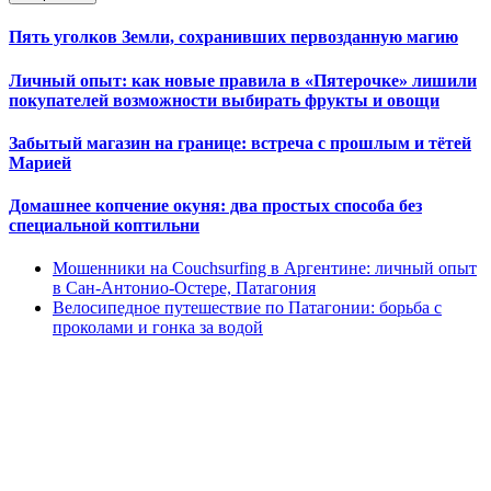
Пять уголков Земли, сохранивших первозданную магию
Личный опыт: как новые правила в «Пятерочке» лишили
покупателей возможности выбирать фрукты и овощи
Забытый магазин на границе: встреча с прошлым и тётей
Марией
Домашнее копчение окуня: два простых способа без
специальной коптильни
Мошенники на Couchsurfing в Аргентине: личный опыт
в Сан-Антонио-Остере, Патагония
Велосипедное путешествие по Патагонии: борьба с
проколами и гонка за водой