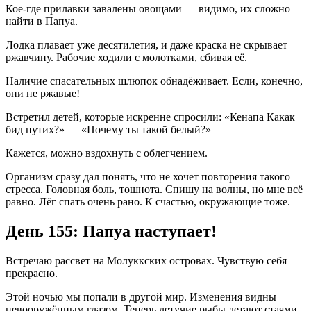
Кое-где прилавки завалены овощами — видимо, их сложно
найти в Папуа.
Лодка плавает уже десятилетия, и даже краска не скрывает
ржавчину. Рабочие ходили с молотками, сбивая её.
Наличие спасательных шлюпок обнадёживает. Если, конечно,
они не ржавые!
Встретил детей, которые искренне спросили: «Кенапа Какак
бид путих?» — «Почему ты такой белый?»
Кажется, можно вздохнуть с облегчением.
Организм сразу дал понять, что не хочет повторения такого
стресса. Головная боль, тошнота. Спишу на волны, но мне всё
равно. Лёг спать очень рано. К счастью, окружающие тоже.
День 155: Папуа наступает!
Встречаю рассвет на Молуккских островах. Чувствую себя
прекрасно.
Этой ночью мы попали в другой мир. Изменения видны
невооружённым глазом. Теперь летучие рыбы летают стаями,