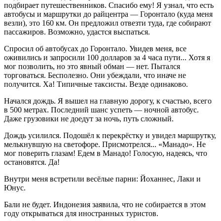
подбирает путешественников. Спасибо ему! Я узнал, что есть
автобусы и маршрутки до райцентра — Горонтало (куда меня
везли), это 160 км. Он предложил отвезти туда, где собирают
пассажиров. Возможно, удастся выспаться.
Спросил об автобусах до Горонтало. Увидев меня, все
оживились и запросили 100 долларов за 4 часа пути... Хотя я
мог позволить, но это явный обман — нет. Пытался
торговаться. Бесполезно. Они убеждали, что иначе не
получится. Ха! Типичные таксисты. Везде одинаково.
Начался дождь. Я вышел на главную дорогу, к счастью, всего
в 500 метрах. Последний шанс успеть — ночной автобус.
Даже грузовики не доедут за ночь, путь сложный.
Дождь усилился. Подошёл к перекрёстку и увидел маршрутку,
мелькнувшую на светофоре. Присмотрелся... «Манадо». Не
мог поверить глазам! Едем в Манадо! Голосую, надеясь, что
остановятся. Да!
Внутри меня встретили весёлые парни: Йоханнес, Лаки и
Юнус.
Бали не будет. Индонезия заявила, что не собирается в этом
году открываться для иностранных туристов.