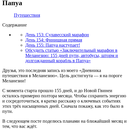
Папуа
Путешествия
Содержание
День 153: Сулавесский марафон
День 154: Финишная прямая
День 155: Папуа наступает!
Обсудить статью «Заключительный марафон в
Меланезию: 155 дней пути, автобусы, шторм и
долгожданный корабль в Папуа»
Друзья, это последняя запись из моего «Дневника
путешествия в Меланезию». Цель достигнута — я на пороге
Меланезии!
С момента старта прошло 155 дней, и до Новой Гвинеи
осталось примерно полтора месяца. Чтобы сохранить энергию
и сосредоточиться, я кратко расскажу о ключевых событиях
этих трёх насыщенных дней. Сначала покажу, как это было в
пути.
В следующем посте поделюсь планами на ближайший месяц и
тем, что вас ждёт.