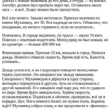
Доехал с новым знакомым до его дома, а оттуда — на вокзал.
Автобус должен был прибыть через час. Оставалось около
часа — и всё. Лодку можно было пропустить.
Всё или ничего. Заказал мототакси. Приехал мужчина по
имени Мухаммед, лет 30. Вся надежда на него. Объяснил, что
опаздываю, но ничего страшного, если не получится...
Помчались. В городе медленно, по трассе — около 70 км/ч.
Повезло с опытным водителем. Мопед вряд ли был новым, но
на одометре — больше 400 000 км.
Финишная прямая. Проехав 10 км, въехали в город. Начался
дождь. Немного сбавили скорость. Время ещё есть. Кажется,
успеваем...
Дождь усилился, и на следующем повороте мопед начал
терять сцепление. Он направил нас между машинами.
Синхронно с Мухаммедом я дёрнулся в одну сторону,
мотоцикл перекатился в другую, чуть не столкнувшись с
другой машиной. Его швыряло ещё пару раз, что-то ударило
по икре. Время будто замедлилось. Теряем скорость,
останавливаемся. Подъехали к обочине, проверили, всё ли в
порядке. Цел. Нога немного болит, но нужно ехать. Корабль
ждёт! Мухаммед собрал плащ, и мы продолжили к «финишу».