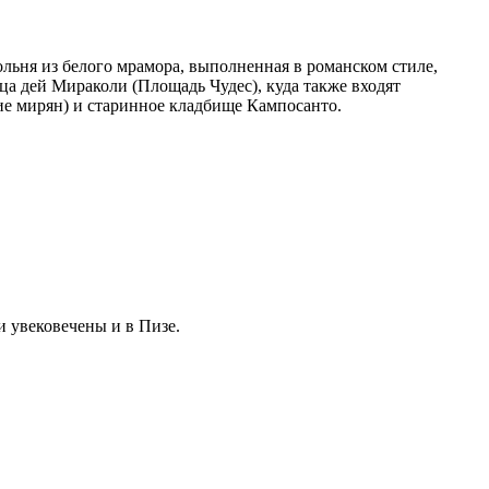
льня из белого мрамора, выполненная в романском стиле,
цца дей Мираколи (Площадь Чудес), куда также входят
ие мирян) и старинное кладбище Кампосанто.
и увековечены и в Пизе.