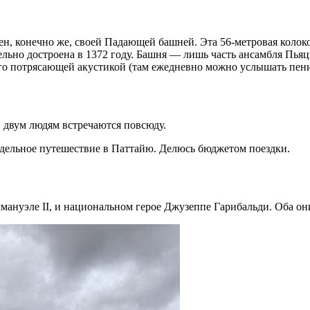
н, конечно же, своей Падающей башней. Эта 56-метровая колоко
тельно достроена в 1372 году. Башня — лишь часть ансамбля Пья
его потрясающей акустикой (там ежедневно можно услышать пен
и двум людям встречаются повсюду.
едельное путешествие в Паттайю. Делюсь бюджетом поездки.
мануэле II, и национальном герое Джузеппе Гарибальди. Оба он