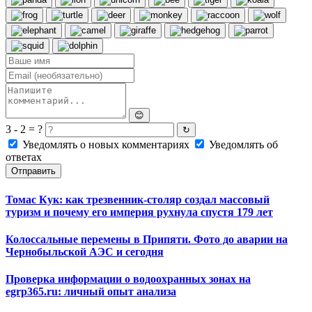
😊
3 - 2 = ?
↻
Уведомлять о новых комментариях
Уведомлять об
ответах
Отправить
Томас Кук: как трезвенник-столяр создал массовый
туризм и почему его империя рухнула спустя 179 лет
Колоссальные перемены в Припяти. Фото до аварии на
Чернобыльской АЭС и сегодня
Проверка информации о водоохранных зонах на
egrp365.ru: личный опыт анализа