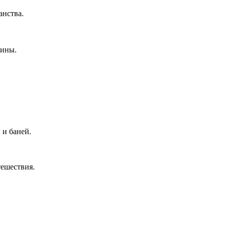
анства.
рины.
 и баней.
тешествия.