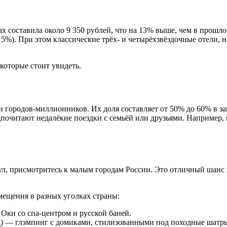
тах составила около 9 350 рублей, что на 13% выше, чем в прошл
о 5%). При этом классические трёх- и четырёхзвёздочные отели, 
которые стоит увидеть.
 городов-миллионников. Их доля составляет от 50% до 60% в за
почитают недалёкие поездки с семьёй или друзьями. Например, 
кул, присмотритесь к малым городам России. Это отличный шан
мещения в разных уголках страны:
Оки со спа-центром и русской баней.
д) — глэмпинг с домиками, стилизованными под походные шатр