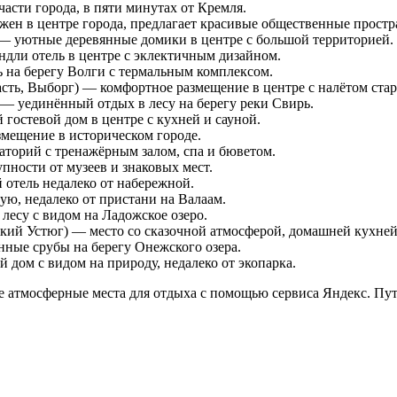
асти города, в пяти минутах от Кремля.
ен в центре города, предлагает красивые общественные простр
 — уютные деревянные домики в центре с большой территорией.
дли отель в центре с эклектичным дизайном.
ь на берегу Волги с термальным комплексом.
сть, Выборг) — комфортное размещение в центре с налётом ста
 — уединённый отдых в лесу на берегу реки Свирь.
гостевой дом в центре с кухней и сауной.
змещение в историческом городе.
аторий с тренажёрным залом, спа и бюветом.
пности от музеев и знаковых мест.
отель недалеко от набережной.
ую, недалеко от пристани на Валаам.
лесу с видом на Ладожское озеро.
кий Устюг) — место со сказочной атмосферой, домашней кухней
ные срубы на берегу Онежского озера.
 дом с видом на природу, недалеко от экопарка.
 атмосферные места для отдыха с помощью сервиса Яндекс. Пу