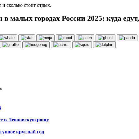
 и сколько стоит отдых.
в малых городах России 2025: куда едут,
х
в
те в Леоновскую рощу
ступное круглый год