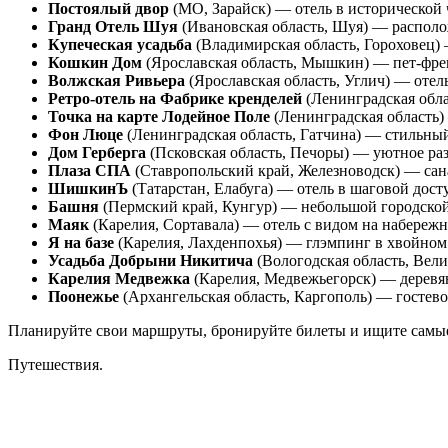
Постоялый двор
(МО, Зарайск) — отель в исторической ч
Гранд Отель Шуя
(Ивановская область, Шуя) — располож
Купеческая усадьба
(Владимирская область, Гороховец)
Кошкин Дом
(Ярославская область, Мышкин) — пет-френ
Волжская Ривьера
(Ярославская область, Углич) — отел
Ретро-отель на Фабрике кренделей
(Ленинградская обла
Точка на карте Лодейное Поле
(Ленинградская область)
Фон Люце
(Ленинградская область, Гатчина) — стильный 
Дом Герберга
(Псковская область, Печоры) — уютное ра
Плаза СПА
(Ставропольский край, Железноводск) — сан
ШишкинЪ
(Татарстан, Елабуга) — отель в шаговой досту
Башня
(Пермский край, Кунгур) — небольшой городской 
Маяк
(Карелия, Сортавала) — отель с видом на набережн
Я на базе
(Карелия, Лахденпохья) — глэмпинг в хвойном 
Усадьба Добрыни Никитича
(Вологодская область, Вели
Карелия Медвежка
(Карелия, Медвежьегорск) — деревян
Поонежье
(Архангельская область, Каргополь) — гостевой
Планируйте свои маршруты, бронируйте билеты и ищите самые
Путешествия.