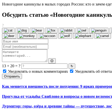
Новогодние каникулы в малых городах России: кто и зачем едет
Обсудить статью «Новогодние каникулы 
?
😊
13 + 20 = ?
↻
Уведомлять о новых комментариях
Уведомлять об ответа
Отправить
Как меняется внешность после похудения: 9 ярких примеро
Прогулка от усадьбы Свиблово и вопросы о новом веломос
Дурмитор: горы, озёра и древние тайны — путешествие, до