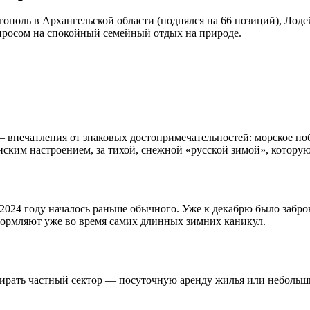
ополь в Архангельской области (поднялся на 66 позиций), Лоде
спросом на спокойный семейный отдых на природе.
 впечатления от знаковых достопримечательностей: морское поб
нским настроением, за тихой, снежной «русской зимой», которую
2024 году началось раньше обычного. Уже к декабрю было забро
ормляют уже во время самих длинных зимних каникул.
ирать частный сектор — посуточную аренду жилья или небольшие