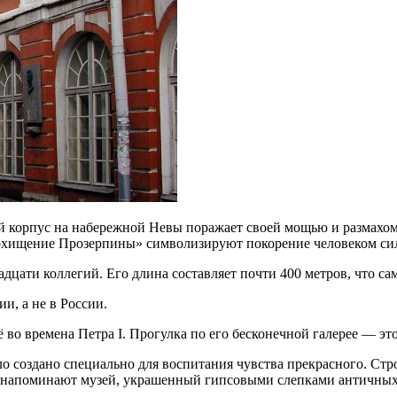
 корпус на набережной Невы поражает своей мощью и размахом
ищение Прозерпины» символизируют покорение человеком сил п
цати коллегий. Его длина составляет почти 400 метров, что сам
и, а не в России.
 во времена Петра I. Прогулка по его бесконечной галерее — э
ло создано специально для воспитания чувства прекрасного. Ст
ь напоминают музей, украшенный гипсовыми слепками античных