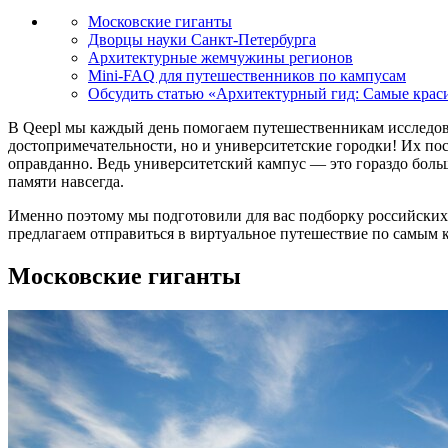
Московские гиганты
Дворцы науки Санкт-Петербурга
Архитектурные жемчужины регионов
Mini-FAQ для путешественников по кампусам
Обсудить статью «Архитектурный гид: Самые краси
В Qeepl мы каждый день помогаем путешественникам исследова
достопримечательности, но и университетские городки! Их по
оправданно. Ведь университетский кампус — это гораздо больше
памяти навсегда.
Именно поэтому мы подготовили для вас подборку российских
предлагаем отправиться в виртуальное путешествие по самым
Московские гиганты