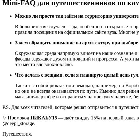
Mini-FAQ для путешественников по ка
Можно ли просто так зайти на территорию университе
В большинстве случаев — да, особенно на открытые терри
правила посещения на официальном сайте вуза. Многие 
Зачем обращать внимание на архитектуру при выборе 
Окружающая среда напрямую влияет на наше сознание и 
фасады заряжают духом инноваций и прогресса. А уютные
это место вас вдохновляло.
Что делать с вещами, если я планирую целый день гу
Таскать с собой рюкзак или чемодан, например, по Воро
но они не всегда оказываются по пути. Именно для реше
магазине-партнёре и отправиться на прогулку налегке, бе
P.S. Для всех читателей, которые решат отправиться в путеше
✨ Промокод
ПИКАБУ15
— даёт скидку 15% на первый заказ в
@qeepl_storage.
Путешествия.