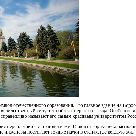
имвол отечественного образования. Его главное здание на Воробь
еличественный силуэт узнаётся с первого взгляда. Особенно в
 справедливо называют его самым красивым университетом Рос
рия переплетается с технологиями. Главный корпус вуза распола
ущие инженеры постигают точные науки в стенах, где когда-то ж