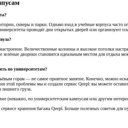
мпусам
та?
тории, скверы и парки. Однако вход в учебные корпуса часто о
университеты проводят дни открытых дверей или организуют пл
вуза?
настроение. Величественные колонны и высокие потолки настр
 зелёные дворики становятся идеальным местом для отдыха между
лять по университетам?
бьёвым горам — не самое приятное занятие. Конечно, можно иска
ния этой проблемы мы и создали сервис Qeepl: вы можете остав
з лишнего груза.
ствие (неважно, по университетским кампусам или другим интерес
 сервисе хранения багажа Qeepl. Больше полезных советов для 