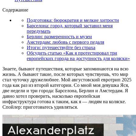
Содержание
Подготовка: бюрократия и мелкие хитрости
Барселона: город, который заставил меня
передумать
Берлин: размеренность и музеи
Амстердам: любовь с первого педаля
Итоги: путешествуйте без страха
Обсудить статью «Как я протестировал три
европейских города на доступность для коляски»
Знаете, бывают путешествия, которые запоминаются на всю
жизнь. А бывают такие, после которых чувствуешь, что мир
стал чуточку дружелюбнее. Мой августовский евротрип 2025
года как раз из второй категории. Со мной моя девушка Яся,
две недели и три города: Барселона, Берлин и Амстердам. Я
давно хотел проверить, насколько европейская
инфраструктура готова к таким, как я — людям на коляске.
Спойлер: приготовьтесь удивляться.