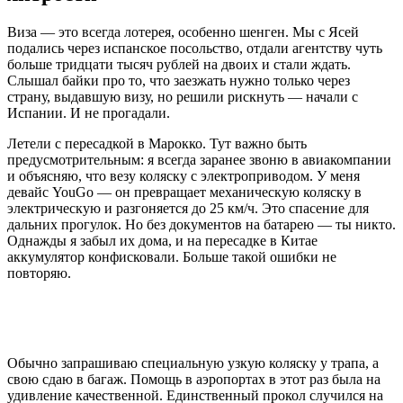
Виза — это всегда лотерея, особенно шенген. Мы с Ясей
подались через испанское посольство, отдали агентству чуть
больше тридцати тысяч рублей на двоих и стали ждать.
Слышал байки про то, что заезжать нужно только через
страну, выдавшую визу, но решили рискнуть — начали с
Испании. И не прогадали.
Летели с пересадкой в Марокко. Тут важно быть
предусмотрительным: я всегда заранее звоню в авиакомпании
и объясняю, что везу коляску с электроприводом. У меня
девайс YouGo — он превращает механическую коляску в
электрическую и разгоняется до 25 км/ч. Это спасение для
дальних прогулок. Но без документов на батарею — ты никто.
Однажды я забыл их дома, и на пересадке в Китае
аккумулятор конфисковали. Больше такой ошибки не
повторяю.
Обычно запрашиваю специальную узкую коляску у трапа, а
свою сдаю в багаж. Помощь в аэропортах в этот раз была на
удивление качественной. Единственный прокол случился на