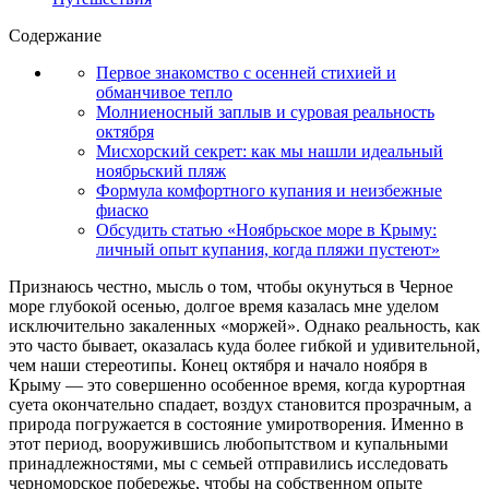
Содержание
Первое знакомство с осенней стихией и
обманчивое тепло
Молниеносный заплыв и суровая реальность
октября
Мисхорский секрет: как мы нашли идеальный
ноябрьский пляж
Формула комфортного купания и неизбежные
фиаско
Обсудить статью «Ноябрьское море в Крыму:
личный опыт купания, когда пляжи пустеют»
Признаюсь честно, мысль о том, чтобы окунуться в Черное
море глубокой осенью, долгое время казалась мне уделом
исключительно закаленных «моржей». Однако реальность, как
это часто бывает, оказалась куда более гибкой и удивительной,
чем наши стереотипы. Конец октября и начало ноября в
Крыму — это совершенно особенное время, когда курортная
суета окончательно спадает, воздух становится прозрачным, а
природа погружается в состояние умиротворения. Именно в
этот период, вооружившись любопытством и купальными
принадлежностями, мы с семьей отправились исследовать
черноморское побережье, чтобы на собственном опыте