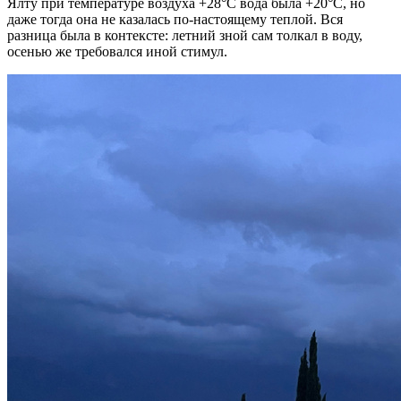
Ялту при температуре воздуха +28°C вода была +20°C, но
даже тогда она не казалась по-настоящему теплой. Вся
разница была в контексте: летний зной сам толкал в воду,
осенью же требовался иной стимул.