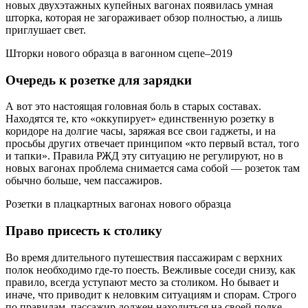
новых двухэтажных купейных вагонах появилась умная
шторка, которая не загораживает обзор полностью, а лишь
приглушает свет.
Шторки нового образца в вагонном сцепе–2019
Очередь к розетке для зарядки
А вот это настоящая головная боль в старых составах.
Находятся те, кто «оккупирует» единственную розетку в
коридоре на долгие часы, заряжая все свои гаджеты, и на
просьбы других отвечает принципом «кто первый встал, того
и тапки». Правила РЖД эту ситуацию не регулируют, но в
новых вагонах проблема снимается сама собой — розеток там
обычно больше, чем пассажиров.
Розетки в плацкартных вагонах нового образца
Право присесть к столику
Во время длительного путешествия пассажирам с верхних
полок необходимо где-то поесть. Вежливые соседи снизу, как
правило, всегда уступают место за столиком. Но бывает и
иначе, что приводит к неловким ситуациям и спорам. Строго
по правилам, пассажир должен находиться на своей полке,