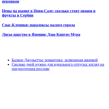
пермяков
Цены на рынке в Нови-Саде: сколько стоят овощи и
фрукты в Сербии
Спас-Клепики: парадоксы малого города
Лисье царство в Японии: Дзао Кицунэ Мура
Балкон Джульетты: романтика, заляпанная жвачкой
Сколько дней нужно для идеального отпуска: взгляд на
предпочтения россиян