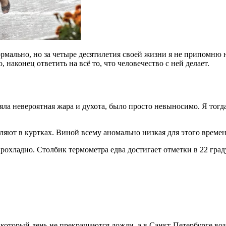
рмально, но за четыре десятилетия своей жизни я не припомню 
аконец ответить на всё то, что человечество с ней делает.
тояла невероятная жара и духота, было просто невыносимо. Я тог
ляют в куртках. Виной всему аномально низкая для этого времен
прохладно. Столбик термометра едва достигает отметки в 22 граду
оторый день не прекращаются дожди, а в Санкт-Петербурге возду