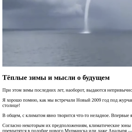
Тёплые зимы и мысли о будущем
При этом зимы последних лет, наоборот, выдаются непривычно 
Я хорошо помню, как мы встречали Новый 2009 год под журчани
столице!
В общем, с климатом явно творится что-то неладное. Впервые я 
Согласно некоторым их предположениям, климатические зоны в
превратятся в подобие нового Мурманска или даже Анадыря —