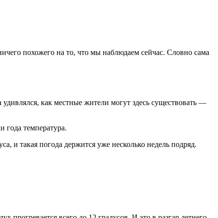
ничего похожего на то, что мы наблюдаем сейчас. Словно сама
да удивлялся, как местные жители могут здесь существовать —
и года температура.
са, и такая погода держится уже несколько недель подряд.
х прогревается всего до 12 градусов. И это в разгар летнего