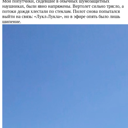
Мои попутчики, сидевшие в обычных шумозащитных
наушниках, были явно напряжены. Вертолет сильно трясло, а
потоки дождя хлестали по стеклам. Пилот снова попытался
выйти на связь: «Лукл-Лукла», но в эфире опять было лишь
шипение.