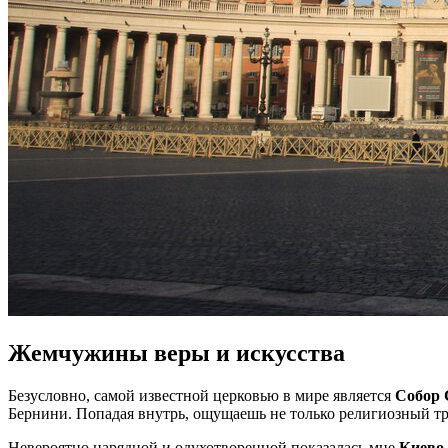
Жемчужины веры и искусства
Безусловно, самой известной церковью в мире является
Собор 
Бернини. Попадая внутрь, ощущаешь не только религиозный тре
Невероятно нарядной и одухотворенной показалась мне
Киево