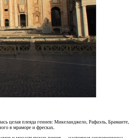
лась целая плеяда гениев: Микеланджело, Рафаэль, Браманте,
ого в мраморе и фресках.
рамов и монастырских пещер — настоящая сокровищница