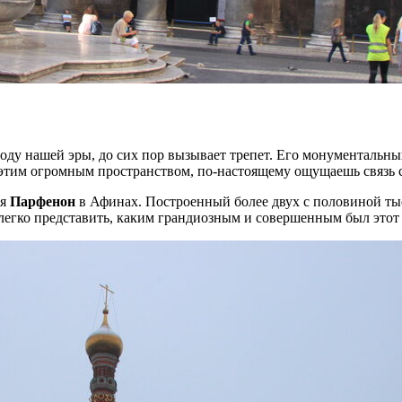
 году нашей эры, до сих пор вызывает трепет. Его монументаль
этим огромным пространством, по-настоящему ощущаешь связь с
ся
Парфенон
в Афинах. Построенный более двух с половиной тыся
егко представить, каким грандиозным и совершенным был этот 