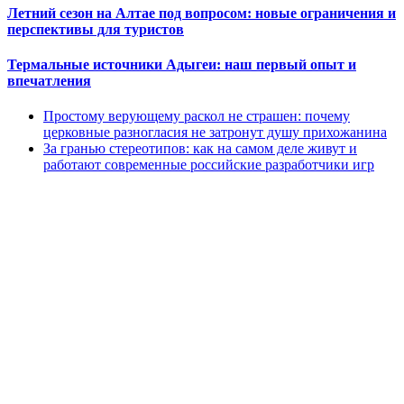
Летний сезон на Алтае под вопросом: новые ограничения и
перспективы для туристов
Термальные источники Адыгеи: наш первый опыт и
впечатления
Простому верующему раскол не страшен: почему
церковные разногласия не затронут душу прихожанина
За гранью стереотипов: как на самом деле живут и
работают современные российские разработчики игр