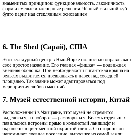
знаменитых принципов: функциональность, лаконичность
форм и смелые инженерные решения. Чёрный стальной куб
будто парит над стеклянным основанием.
6. The Shed (Сарай), США
Этот культурный центр в Нью-Йорке полностью оправдывает
своё простое название. Его главная «фишка» — подвижная
внешняя оболочка. При необходимости гигантская крыша на
рельсах выдвигается, превращаясь в навес над соседней
площадью. Так здание может адаптироваться под
мероприятия любого масштаба.
7. Музей естественной истории, Китай
Расположенный в Чжэцзяне, этот музей не стремится
выделиться, а наоборот — раствориться. Восемь отдельных
павильонов встроены прямо в холмистый ландшафт и
окрашены в цвет местной охристой глины. Со стороны он
напоминает древнее поселение, выросшее из самой земли.