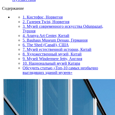
Содержание
1. Кистефос, Норвегия
2. Галерея Twist, Норвегия
3. Музей современного искусства Odunpazari,
Турция
4. Aranya Art Center, Китай
5. Bauhaus Museum Dessau, Германия
6. The Shed (Сарай), США
7. Музей естественной истории, Китай
8. Художественный музей, Китай
9. Музей Windermere Jetty, Англия
10. Национальный музей Катара
Обсудить статью «Топ-10 самых необычно
выглядящих зданий музеев»