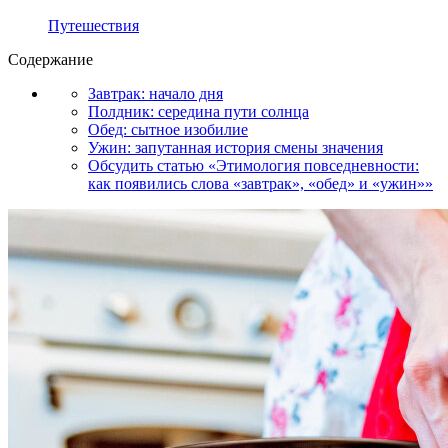
Путешествия
Содержание
Завтрак: начало дня
Полдник: середина пути солнца
Обед: сытное изобилие
Ужин: запутанная история смены значения
Обсудить статью «Этимология повседневности:
как появились слова «завтрак», «обед» и «ужин»»