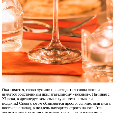
Оказывается, слово «ужин» происходит от слова «юг» и
является родственным прилагательному «южный». Начиная с
XI века, в древнерусском языке «ужином» называли…
полдник! Связь с югом объясняется просто: солнце, двигаясь с
востока на запад, в полдень находится строго на юге. Эта
логика жива в украинском языке, где юг так и называется —