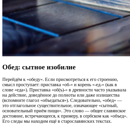
Обед: сытное изобилие
Перейдём к «обеду». Если присмотреться к его строению,
смысл проступает: приставка «об-» и корень «-ед-» (как в
слове «еда»). Приставка «об(ъ)-» в древности часто указывала
на действие, доведённое до полноты или даже излишества
(вспомните глагол «объедаться»). Следовательно, «обед» —
это отглагольное существительное, означающее «сытный,
основательный приём пищи». Это слово — общее славянское
достояние, встречающееся, к примеру, в сербском как «объед».
Его следы мы находим ещё в старославянских текстах.