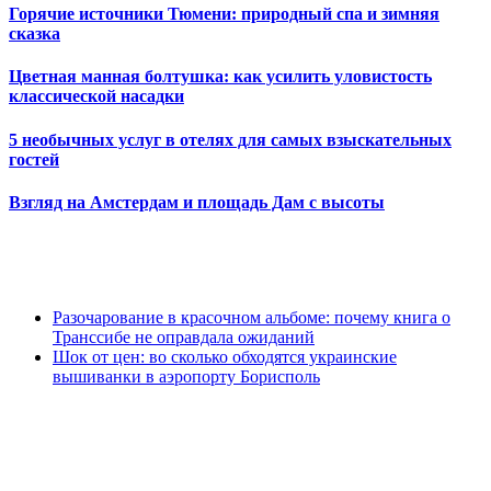
Горячие источники Тюмени: природный спа и зимняя
сказка
Цветная манная болтушка: как усилить уловистость
классической насадки
5 необычных услуг в отелях для самых взыскательных
гостей
Взгляд на Амстердам и площадь Дам с высоты
Разочарование в красочном альбоме: почему книга о
Транссибе не оправдала ожиданий
Шок от цен: во сколько обходятся украинские
вышиванки в аэропорту Борисполь