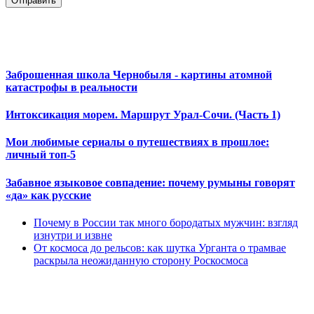
Отправить
Заброшенная школа Чернобыля - картины атомной
катастрофы в реальности
Интоксикация морем. Маршрут Урал-Сочи. (Часть 1)
Мои любимые сериалы о путешествиях в прошлое:
личный топ-5
Забавное языковое совпадение: почему румыны говорят
«да» как русские
Почему в России так много бородатых мужчин: взгляд
изнутри и извне
От космоса до рельсов: как шутка Урганта о трамвае
раскрыла неожиданную сторону Роскосмоса