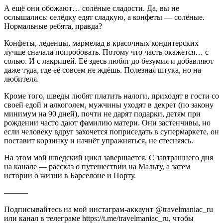
А ещё они обожают… солёные сладости. Да, вы не
ослышались: селёдку едят сладкую, а конфеты — солёные.
Нормальные ребята, правда?
Конфеты, леденцы, мармелад в красочных кондитерских
лучше сначала попробовать. Потому что часть окажется… с
солью. И с лакрицей. Её здесь любят до безумия и добавляют
даже туда, где её совсем не ждёшь. Полезная штука, но на
любителя.
Кроме того, шведы любят платить налоги, приходят в гости со
своей едой и алкоголем, мужчины уходят в декрет (по закону
минимум на 90 дней), почти не дарят подарки, детям при
рождении часто дают фамилию матери. Они застенчивы, но
если человеку вдруг захочется поприседать в супермаркете, он
поставит корзинку и начнёт упражняться, не стесняясь.
На этом мой шведский цикл завершается. С завтрашнего дня
на канале — рассказ о путешествии на Мальту, а затем
истории о жизни в Барселоне и Порту.
———
Подписывайтесь на мой инстаграм-аккаунт @travelmaniac_ru
или канал в телеграме https://t.me/travelmaniac_ru, чтобы