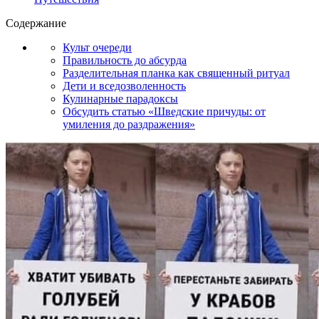
Содержание
Культ очереди
Правильность до абсурда
Разделительная планка как священный ритуал
Дети и вседозволенность
Кулинарные парадоксы
Обсудить статью «Шведские причуды: от
умиления до раздражения»