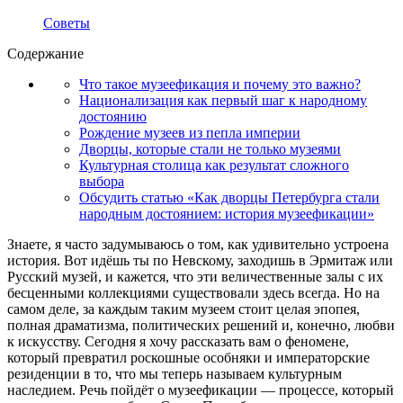
Советы
Содержание
Что такое музеефикация и почему это важно?
Национализация как первый шаг к народному
достоянию
Рождение музеев из пепла империи
Дворцы, которые стали не только музеями
Культурная столица как результат сложного
выбора
Обсудить статью «Как дворцы Петербурга стали
народным достоянием: история музеефикации»
Знаете, я часто задумываюсь о том, как удивительно устроена
история. Вот идёшь ты по Невскому, заходишь в Эрмитаж или
Русский музей, и кажется, что эти величественные залы с их
бесценными коллекциями существовали здесь всегда. Но на
самом деле, за каждым таким музеем стоит целая эпопея,
полная драматизма, политических решений и, конечно, любви
к искусству. Сегодня я хочу рассказать вам о феномене,
который превратил роскошные особняки и императорские
резиденции в то, что мы теперь называем культурным
наследием. Речь пойдёт о музеефикации — процессе, который