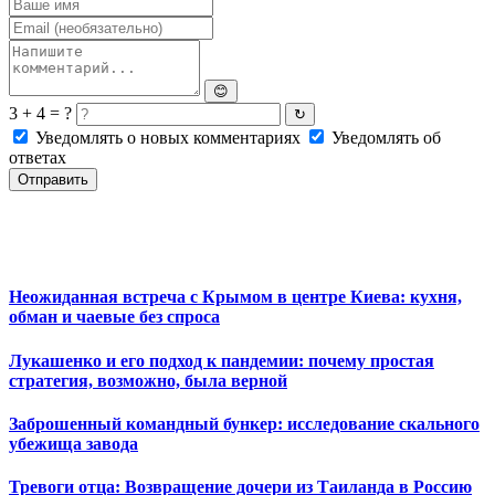
😊
3 + 4 = ?
↻
Уведомлять о новых комментариях
Уведомлять об
ответах
Отправить
Неожиданная встреча с Крымом в центре Киева: кухня,
обман и чаевые без спроса
Лукашенко и его подход к пандемии: почему простая
стратегия, возможно, была верной
Заброшенный командный бункер: исследование скального
убежища завода
Тревоги отца: Возвращение дочери из Таиланда в Россию