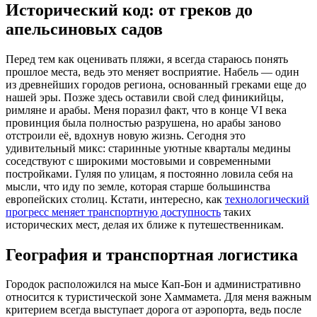
Исторический код: от греков до
апельсиновых садов
Перед тем как оценивать пляжи, я всегда стараюсь понять
прошлое места, ведь это меняет восприятие. Набель — один
из древнейших городов региона, основанный греками еще до
нашей эры. Позже здесь оставили свой след финикийцы,
римляне и арабы. Меня поразил факт, что в конце VI века
провинция была полностью разрушена, но арабы заново
отстроили её, вдохнув новую жизнь. Сегодня это
удивительный микс: старинные уютные кварталы медины
соседствуют с широкими мостовыми и современными
постройками. Гуляя по улицам, я постоянно ловила себя на
мысли, что иду по земле, которая старше большинства
европейских столиц. Кстати, интересно, как
технологический
прогресс меняет транспортную доступность
таких
исторических мест, делая их ближе к путешественникам.
География и транспортная логистика
Городок расположился на мысе Кап-Бон и административно
относится к туристической зоне Хаммамета. Для меня важным
критерием всегда выступает дорога от аэропорта, ведь после