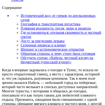
Содержание
Исторический код: от греков до апельсиновых
садов
География и транспортная логистика
Пляжная реальность: песок, море и нюансы
Где остановиться: отельная скромность и частный
сектор
Досуг за пределами лежака
Сезонные нюансы и климат
Шопинг и гастрономические открытия
Обратная сторона: к чему стоит быть готовым
Обсудить статью «Набель: честный взгляд на
бюджетный тунисский курорт»
Когда я впервые задумалась о поездке в Тунис, то искала не
просто открыточный глянец, а место с характером, историей
и, что уж скрывать, разумным ценником. Так в моем поле
зрения оказался Набель — небольшой город на побережье,
который часто мелькает в списках доступных направлений.
Многие туристы, с которыми я общалась до поездки,
описывали его как тихую гавань для любителей пляжного
отдыха. Признаюсь, ожидания были смешанными: с одной
стороны, обещание мягкого климата и чистого моря, с другой