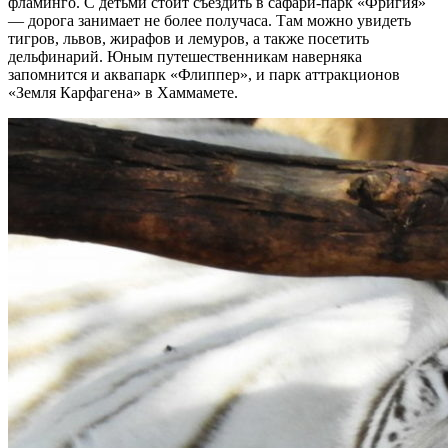
фламинго. С детьми стоит съездить в сафари-парк «Фригия»
— дорога занимает не более получаса. Там можно увидеть
тигров, львов, жирафов и лемуров, а также посетить
дельфинарий. Юным путешественникам наверняка
запомнится и аквапарк «Флиппер», и парк аттракционов
«Земля Карфагена» в Хаммамете.