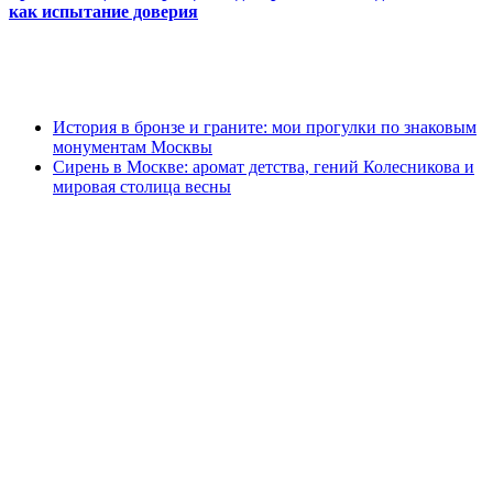
как испытание доверия
История в бронзе и граните: мои прогулки по знаковым
монументам Москвы
Сирень в Москве: аромат детства, гений Колесникова и
мировая столица весны