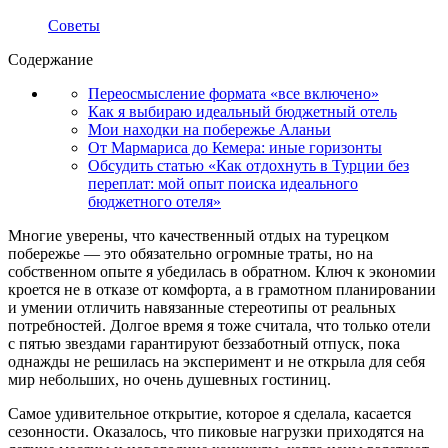
Советы
Содержание
Переосмысление формата «все включено»
Как я выбираю идеальный бюджетный отель
Мои находки на побережье Аланьи
От Мармариса до Кемера: иные горизонты
Обсудить статью «Как отдохнуть в Турции без
переплат: мой опыт поиска идеального
бюджетного отеля»
Многие уверены, что качественный отдых на турецком
побережье — это обязательно огромные траты, но на
собственном опыте я убедилась в обратном. Ключ к экономии
кроется не в отказе от комфорта, а в грамотном планировании
и умении отличить навязанные стереотипы от реальных
потребностей. Долгое время я тоже считала, что только отели
с пятью звездами гарантируют беззаботный отпуск, пока
однажды не решилась на эксперимент и не открыла для себя
мир небольших, но очень душевных гостиниц.
Самое удивительное открытие, которое я сделала, касается
сезонности. Оказалось, что пиковые нагрузки приходятся на