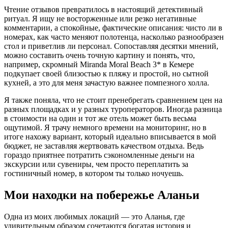
Чтение отзывов превратилось в настоящий детективный
ритуал. Я ищу не восторженные или резко негативные
комментарии, а спокойные, фактические описания: чисто ли в
номерах, как часто меняют полотенца, насколько разнообразен
стол и приветлив ли персонал. Сопоставляя десятки мнений,
можно составить очень точную картину и понять, что,
например, скромный Miranda Moral Beach 3* в Кемере
подкупает своей близостью к пляжу и простой, но сытной
кухней, а это для меня зачастую важнее помпезного холла.
Я также поняла, что не стоит пренебрегать сравнением цен на
разных площадках и у разных туроператоров. Иногда разница
в стоимости на один и тот же отель может быть весьма
ощутимой. Я трачу немного времени на мониторинг, но в
итоге нахожу вариант, который идеально вписывается в мой
бюджет, не заставляя жертвовать качеством отдыха. Ведь
гораздо приятнее потратить сэкономленные деньги на
экскурсии или сувениры, чем просто переплатить за
гостиничный номер, в котором ты только ночуешь.
Мои находки на побережье Аланьи
Одна из моих любимых локаций — это Аланья, где
удивительным образом сочетаются богатая история и