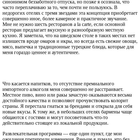
синонимом беззаботного отпуска, но позже я осознала, что
часто переплачиваю за то, чем почти не пользуюсь. В
недорогих отелях с тремя звездами эта концепция приобретает
совершенно иное, более камерное и практичное звучание.
Мне не нужно шесть ресторанов a la carte, если основной
ресторан предлагает вкусную и разнообразную местную
кухню. Я заметила, что на шведском столе в таких местах нет
излишеств вроде омаров и икры, но всегда есть свежие овощи,
мясо, выпечка и традиционные турецкие блюда, которые для
меня гораздо ценнее и аутентичнее.
Что касается напитков, то отсутствие премиального
импортного алкоголя меня совершенно не расстраивает.
Местное пиво, вино или ракы зачастую оказываются весьма
достойного качества и позволяют прочувствовать колорит
страны. Я перестала гнаться за брендами и открыла для себя
новые вкусы. К тому же, в небольших отелях бармены чаще
общаются с гостями и могут посоветовать что-то
действительно стоящее из локальной продукции.
Развлекательная программа — еще один пункт, где мои
ожидания претерпели изменения. Раньше я думала, что без