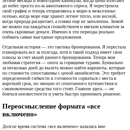
летние месяцы и новогодние каникулы, когда цены взлетают
до небес просто из-за ажиотажного спроса. Я перестроила
свой график и теперь отправляюсь к морю в межсезонье:
осенью, когда море еще хранит летнее тепло, или весной,
когда природа расцветает, а пляжи еще не заполнены. Зимой
же можно наслаждаться спокойствием и мягким климатом за
очень скромные деньги. Именно в эти периоды реально
поймать самые выгодные предложения.
Отдельная история — это тактика бронирования. Я перестала
планировать все за полгода, хотя и такой подход имеет свои
плюсы за счет акций раннего бронирования. Теперь моя
любимая стратегия — охота за горящими турами. Буквально
за несколько дней до вылета можно найти варианты, которые
по стоимости сопоставимы с ценой авиабилетов. Это требует
определенной гибкости и готовности сорваться с места в
короткий срок, но эмоции от спонтанного путешествия и
сэкономленные средства того стоят. Главное здесь — не
бояться неизвестности и уметь быстро принимать решение.
Переосмысление формата «все
включено»
Долгое время система «все включено» казалась мне