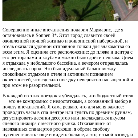
Совершенно иные впечатления подарил Мармарис, где я
остановилась в Sonnen 3*. Этот город славится своей
оживленной ночной жизнью и живописной набережной, и
отель оказался удобной отправной точкой для знакомства со
всем этим. Я оценила его расположение: до пляжа и центра с
его ресторанами и клубами можно было дойти пешком. Днем
я отдыхала у небольшого бассейна, а вечером отправлялась
исследовать город. Это был идеальный баланс между
спокойным отдыхом в отеле и активным познанием
окрестностей, что сделало поездку невероятно насыщенной и
при этом не разорительной.
В каждой из этих поездок я убеждалась, что бюджетный отель
— это не компромисс с недостатками, а осознанный выбор в
пользу впечатлений. Я сама решаю, что для меня важнее:
проводить часы в спа-центре или гулять по древним руинам,
дегустировать десятки десертов или наслаждаться вкусом
спелого инжира с местного рынка. Отказавшись от
навязанных стандартов роскоши, я обрела свободу
путешествовать чаще и видеть больше, а это, на мой взгляд, и