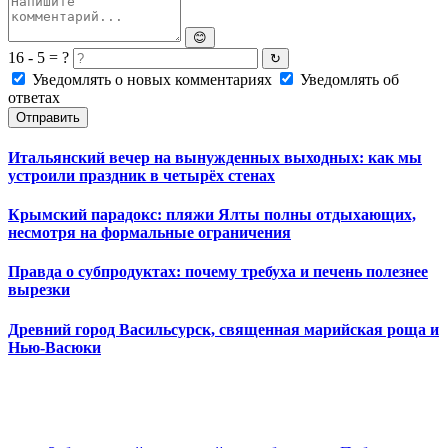
😊
16 - 5 = ?
↻
Уведомлять о новых комментариях
Уведомлять об
ответах
Отправить
Итальянский вечер на вынужденных выходных: как мы
устроили праздник в четырёх стенах
Крымский парадокс: пляжи Ялты полны отдыхающих,
несмотря на формальные ограничения
Правда о субпродуктах: почему требуха и печень полезнее
вырезки
Древний город Васильсурск, священная марийская роща и
Нью-Васюки