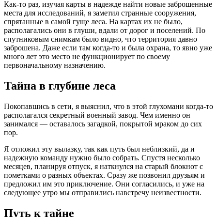
Как-то раз, изучая карты в надежде найти новые заброшенные
места для исследований, я заметил странные сооружения,
спрятанные в самой гуще леса. На картах их не было,
располагались они в глуши, вдали от дорог и поселений. По
спутниковым снимкам было видно, что территория давно
заброшена. Даже если там когда-то и была охрана, то явно уже
много лет это место не функционирует по своему
первоначальному назначению.
Тайна в глубине леса
Покопавшись в сети, я выяснил, что в этой глухомани когда-то
располагался секретный военный завод. Чем именно он
занимался — оставалось загадкой, покрытой мраком до сих
пор.
Я отложил эту вылазку, так как путь был неблизкий, да и
надежную команду нужно было собрать. Спустя несколько
месяцев, планируя отпуск, я наткнулся на старый блокнот с
пометками о разных объектах. Сразу же позвонил друзьям и
предложил им это приключение. Они согласились, и уже на
следующее утро мы отправились навстречу неизвестности.
Путь к тайне