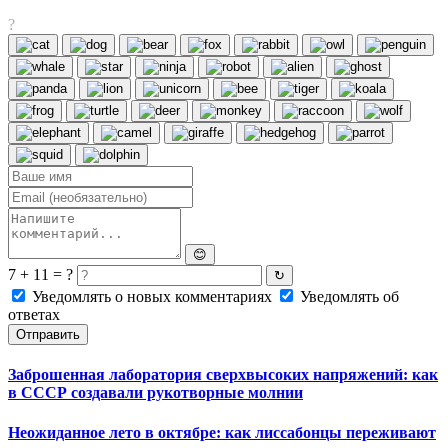
?
😊
7 + 11 = ?
↻
Уведомлять о новых комментариях
Уведомлять об
ответах
Отправить
Заброшенная лаборатория сверхвысоких напряжений: как
в СССР создавали рукотворные молнии
Неожиданное лето в октябре: как лиссабонцы переживают