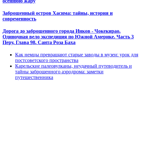
осеннюю жару
Заброшенный остров Хасима: тайны, история и
современность
Дорога до заброшенного города Инков - Чокекирао.
Одиночная вело экспедиция по Южной Америке. Часть 3
Перу. Глава 98. Санта Роза Баха
Как немцы превращают старые заводы в музеи: урок для
постсоветского пространства
Карельские палеовулканы, неудачный путеводитель и
тайны заброшенного аэродрома: заметки
путешественника