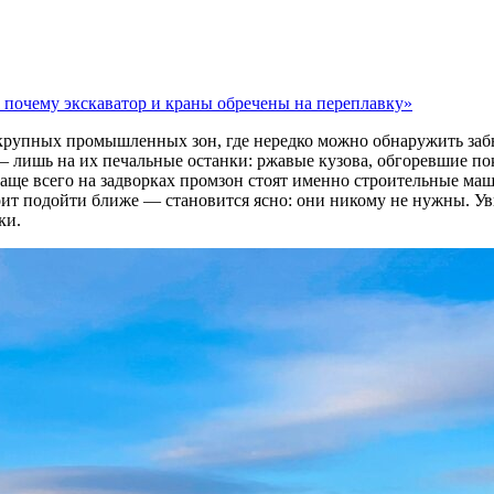
почему экскаватор и краны обречены на переплавку»
 крупных промышленных зон, где нередко можно обнаружить заб
 лишь на их печальные останки: ржавые кузова, обгоревшие по
ще всего на задворках промзон стоят именно строительные маш
оит подойти ближе — становится ясно: они никому не нужны. Ув
ки.