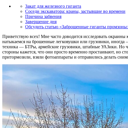
Закат для железного гиганта
Соседи экскаватора: краны, застывшие во времени
Причина забвения
Завершение дня
Обсудить статью «Заброшенные гиганты промзоны: 
Приветствую всех! Мне часто доводится исследовать окраины
натыкаемся на брошенные легковушки или грузовики, иногда —
техника — БТРы, армейские грузовики, штабные УАЗики. Но ча
стороны кажется, что они просто временно простаивают, но ст
притормозили, взяли фотоаппараты и отправились делать сним