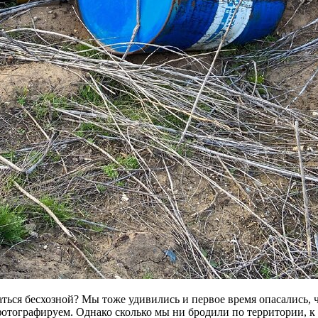
заться бесхозной? Мы тоже удивились и первое время опасались, 
ё фотографируем. Однако сколько мы ни бродили по территории, к