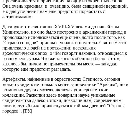
Прослеживается и ориентация на одну из окрестных сопок.
Она очень красивая, и, очевидно, была священной вершиной.
Но для уточнения нам ещё предстоит поработать с
астрономами».
Датируют это святилище XVIII-XV веками до нашей эры.
Удивительно, но оно было построено в аркаимский период и
продолжало использоваться ещё очень долго после того, как
"Страна городов" пришла в упадок и опустела. Святое место
привлекало людей на протяжении нескольких
археологических эпох, о чём говорят находки, относящиеся к
разным культурам. Что же такого особенного было в этом,
казалось бы, ничем не примечательном месте — загадка,
которую ещё предстоит разгадать.
Артефакты, найденные в окрестностях Степного, сегодня
можно увидеть не только в музее-заповеднике "Аркаим", но и
во многих других музеях, включая университетские
коллекции. Раскопки здесь подарили науке уникальные
свидетельства далёкой эпохи, позволив нам, современным
людям, чуть ближе прикоснуться к тайнам древней "Страны
городов". |Т.У.|