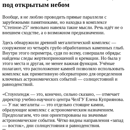
под открытым небом
Вообще, я не люблю проводить прямые параллели с
зарубежными памятниками, но находка в комплексе
"Степное-25" невольно навеяла такие мысли. Речь идёт не о
внешнем сходстве, а о возможном предназначении.
Здесь обнаружили древний мегалитический комплекс —
сооружение из четырёх грубо обработанных каменных глыб.
Внутри этого периметра, судя по всему, совершали обряды:
найдены следы жертвоприношений и кремации. Но была у
этого места и другая, не менее важная функция. Учёные
полагают, что расположение камней позволяло использовать
комплекс как примитивную обсерваторию для определения
ключевых астрономических событий — солнцестояний и
равноденствий.
«Стоунхендж — это, конечно, сильно сказано, — отмечает
директор учебно-научного центра ЧелГУ Елена Куприянова.
— У нас мегалиты — это отдельно стоящие камни,
образующие комплекс с астрономическим назначением.
Предполагаем, что они ориентированы на значимые
астрономические события. Чётко видны направления «запад
— восток», дни солнцестояния и равноденствия.