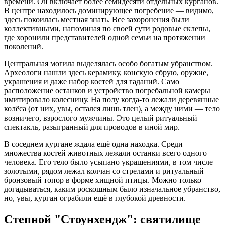
времени. Он включает более семидесяти отдельных курганов.
В центре находилось доминирующее погребение — видимо,
здесь покоилась местная знать. Все захоронения были
коллективными, напоминая по своей сути родовые склепы,
где хоронили представителей одной семьи на протяжении
поколений.
Центральная могила выделялась особо богатым убранством.
Археологи нашли здесь керамику, конскую сбрую, оружие,
украшения и даже набор костей для гаданий. Само
расположение останков и устройство погребальной камеры
имитировало колесницу. На полу когда-то лежали деревянные
колёса (от них, увы, остался лишь тлен), а между ними — тело
возничего, взрослого мужчины. Это целый ритуальный
спектакль, разыгранный для проводов в иной мир.
В соседнем кургане ждала ещё одна находка. Среди
множества костей животных лежали останки всего одного
человека. Его тело было усыпано украшениями, в том числе
золотыми, рядом лежал колчан со стрелами и ритуальный
бронзовый топор в форме хищной птицы. Можно только
догадываться, каким роскошным было изначальное убранство,
но, увы, курган ограбили ещё в глубокой древности.
Степной "Стоунхендж": святилище