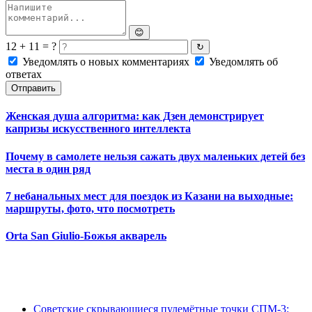
😊
12 + 11 = ?
↻
Уведомлять о новых комментариях
Уведомлять об
ответах
Отправить
Женская душа алгоритма: как Дзен демонстрирует
капризы искусственного интеллекта
Почему в самолете нельзя сажать двух маленьких детей без
места в один ряд
7 небанальных мест для поездок из Казани на выходные:
маршруты, фото, что посмотреть
Orta San Giulio-Божья акварель
Советские скрывающиеся пулемётные точки СПМ-3: