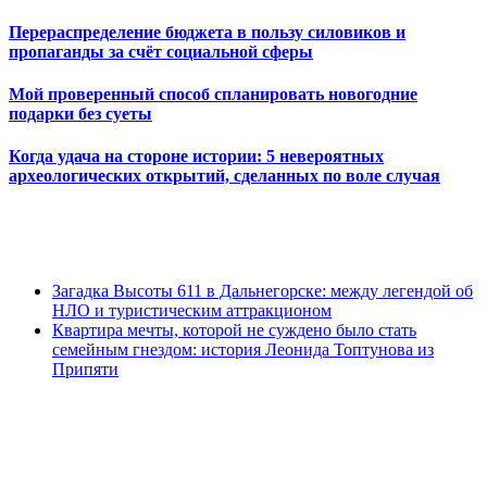
Перераспределение бюджета в пользу силовиков и
пропаганды за счёт социальной сферы
Мой проверенный способ спланировать новогодние
подарки без суеты
Когда удача на стороне истории: 5 невероятных
археологических открытий, сделанных по воле случая
Загадка Высоты 611 в Дальнегорске: между легендой об
НЛО и туристическим аттракционом
Квартира мечты, которой не суждено было стать
семейным гнездом: история Леонида Топтунова из
Припяти