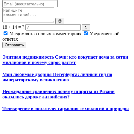
😊
18 + 14 = ?
↻
Уведомлять о новых комментариях
Уведомлять об
ответах
Отправить
Элитная недвижимость Сочи: кто покупает дома за сотни
миллионов и почему спрос растёт
Мои любимые дворцы Петербурга: личный гид по
императорскому великолепию
Неожиданное сравнение: почему шпроты из Рязани
оказались дороже латвийских?
Телевидение в эко-отеле: гармония технологий и природы