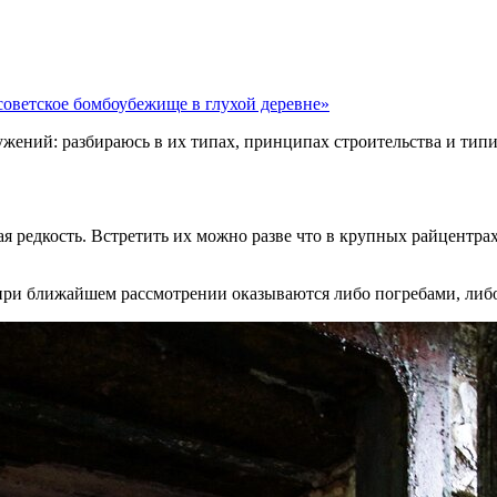
советское бомбоубежище в глухой деревне»
ужений: разбираюсь в их типах, принципах строительства и тип
ая редкость. Встретить их можно разве что в крупных райцентр
» при ближайшем рассмотрении оказываются либо погребами, л