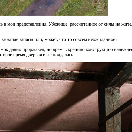
сь в мои представления. Убежище, рассчитанное от силы на жи
, забытые запасы или, может, что-то совсем неожиданное?
амок давно проржавел, но время скрепило конструкцию надежнее
торое время дверь все же поддалась.