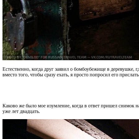
Естественно, когда друг заявил о бомбоубежище в деревушке, г
вместо того, чтобы сразу ехать, я просто попросил его прислат
Каково же было мое изумление, когда в ответ пришел снимок н
уже лет двадцать.