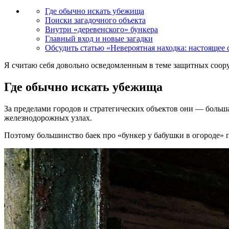
Где обычно искать убежища
Поиски загадочного объекта
Внутри «деревенского» бункера
Главный вход и новые загадки
Обсудить статью «Невероятная находка: настоящее 
Я считаю себя довольно осведомленным в теме защитных соор
Где обычно искать убежища
За пределами городов и стратегических объектов они — больш
железнодорожных узлах.
Поэтому большинство баек про «бункер у бабушки в огороде