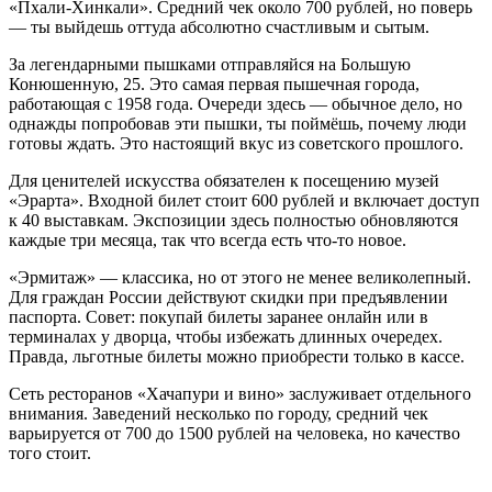
«Пхали-Хинкали». Средний чек около 700 рублей, но поверь
— ты выйдешь оттуда абсолютно счастливым и сытым.
За легендарными пышками отправляйся на Большую
Конюшенную, 25. Это самая первая пышечная города,
работающая с 1958 года. Очереди здесь — обычное дело, но
однажды попробовав эти пышки, ты поймёшь, почему люди
готовы ждать. Это настоящий вкус из советского прошлого.
Для ценителей искусства обязателен к посещению музей
«Эрарта». Входной билет стоит 600 рублей и включает доступ
к 40 выставкам. Экспозиции здесь полностью обновляются
каждые три месяца, так что всегда есть что-то новое.
«Эрмитаж» — классика, но от этого не менее великолепный.
Для граждан России действуют скидки при предъявлении
паспорта. Совет: покупай билеты заранее онлайн или в
терминалах у дворца, чтобы избежать длинных очередех.
Правда, льготные билеты можно приобрести только в кассе.
Сеть ресторанов «Хачапури и вино» заслуживает отдельного
внимания. Заведений несколько по городу, средний чек
варьируется от 700 до 1500 рублей на человека, но качество
того стоит.