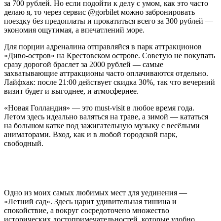
за 700 рублей. Но если подойти к делу с умом, как это часто
делаю я, то через сервис @gorbilet можно забронировать
поездку без предоплаты и прокатиться всего за 300 рублей —
экономия ощутимая, а впечатлений море.
Для порции адреналина отправляйся в парк аттракционов
«Диво-остров» на Крестовском острове. Советую не покупать
сразу дорогой браслет за 2000 рублей — самые
захватывающие аттракционы часто оплачиваются отдельно.
Лайфхак: после 21:00 действует скидка 30%, так что вечерний
визит будет и выгоднее, и атмосфернее.
«Новая Голландия» — это must-visit в любое время года.
Летом здесь идеально валяться на траве, а зимой — кататься
на большом катке под зажигательную музыку с весёлыми
аниматорами. Вход, как и в любой городской парк,
свободный.
Одно из моих самых любимых мест для уединения —
«Летний сад». Здесь царит удивительная тишина и
спокойствие, а вокруг сосредоточено множество
исторических достопримечательностей, которые удобно