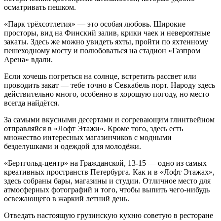
осматривать пешком.
«Парк трёхсотлетия» — это особая любовь. Широкие
просторы, вид на Финский залив, крики чаек и невероятные
закаты. Здесь же можно увидеть яхты, пройти по яхтенному
пешеходному мосту и полюбоваться на стадион «Газпром
Арена» вдали.
Если хочешь погреться на солнце, встретить рассвет или
проводить закат — тебе точно в Севкабель порт. Народу здесь
действительно много, особенно в хорошую погоду, но место
всегда найдётся.
За самыми вкусными десертами и согревающим глинтвейном
отправляйся в «Лофт Этажи». Кроме того, здесь есть
множество интересных магазинчиков с модными
безделушками и одеждой для молодёжи.
«Бертгольд-центр» на Гражданской, 13-15 — одно из самых
креативных пространств Петербурга. Как и в «Лофт Этажах»,
здесь собраны бары, магазины и студии. Отличное место для
атмосферных фотографий и того, чтобы выпить чего-нибудь
освежающего в жаркий летний день.
Отведать настоящую грузинскую кухню советую в ресторане