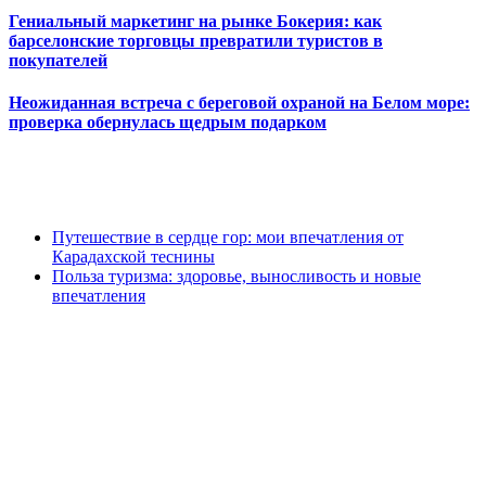
Гениальный маркетинг на рынке Бокерия: как
барселонские торговцы превратили туристов в
покупателей
Неожиданная встреча с береговой охраной на Белом море:
проверка обернулась щедрым подарком
Путешествие в сердце гор: мои впечатления от
Карадахской теснины
Польза туризма: здоровье, выносливость и новые
впечатления