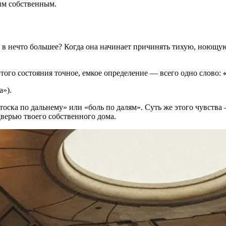
им собственным.
т в нечто большее? Когда она начинает причинять тихую, ноющу
того состояния точное, емкое определение — всего одно слово:
а»).
тоска по дальнему» или «боль по далям». Суть же этого чувства
дверью твоего собственного дома.