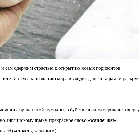
 я и сам одержим страстью к открытию новых горизонтов.
ете. Их тяга к познанию мира выходит далеко за рамки раскру
змолвии африканской пустыни, в буйстве южноамериканских джу
но английскому языку, прекрасное слово
«wanderlust»
.
 и
lust
(«страсть, желание»).