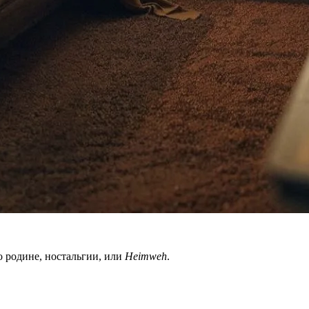
о родине, ностальгии, или
Heimweh
.