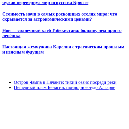
чужак перевернул мир искусства Брюгге
Стоимость ночи в самых роскошных отелях мира: что
скрывается за астрономическими ценами?
Нон — солнечный хлеб Узбекистана: больше, чем просто
лепёшка
Настоящая жемчужина Карелии с трагическим прошлым
и неясным будущем
Остров Чампа в Нячанге: тихий оазис посреди реки
Пещерный пляж Бенагил: природное чудо Алгарве