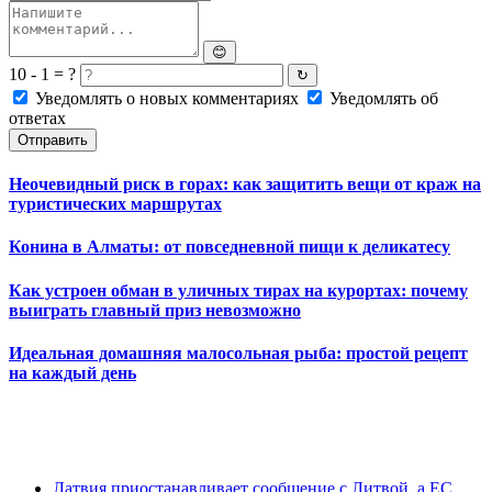
😊
10 - 1 = ?
↻
Уведомлять о новых комментариях
Уведомлять об
ответах
Отправить
Неочевидный риск в горах: как защитить вещи от краж на
туристических маршрутах
Конина в Алматы: от повседневной пищи к деликатесу
Как устроен обман в уличных тирах на курортах: почему
выиграть главный приз невозможно
Идеальная домашняя малосольная рыба: простой рецепт
на каждый день
Латвия приостанавливает сообщение с Литвой, а ЕС