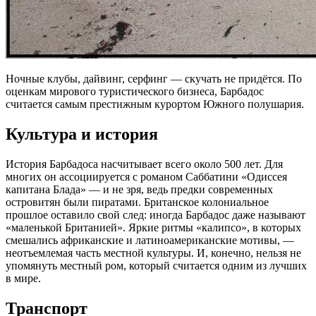
Ночные клубы, дайвинг, серфинг — скучать не придётся. По
оценкам мирового туристического бизнеса, Барбадос
считается самым престижным курортом Южного полушария.
Культура и история
История Барбадоса насчитывает всего около 500 лет. Для
многих он ассоциируется с романом Саббатини «Одиссея
капитана Блада» — и не зря, ведь предки современных
островитян были пиратами. Британское колониальное
прошлое оставило свой след: иногда Барбадос даже называют
«маленькой Британией». Яркие ритмы «калипсо», в которых
смешались африканские и латиноамериканские мотивы, —
неотъемлемая часть местной культуры. И, конечно, нельзя не
упомянуть местный ром, который считается одним из лучших
в мире.
Транспорт